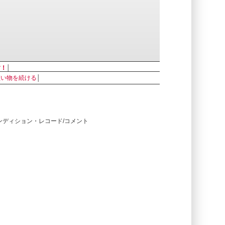
す！
│
買い物を続ける
│
コンディション・レコード/コメント