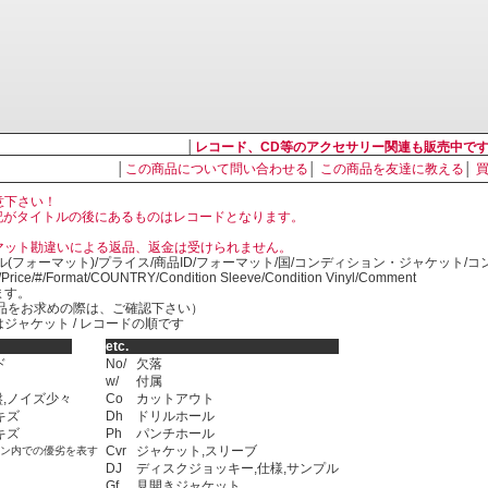
│
レコード、CD等のアクセサリー関連も販売中で
│
この商品について問い合わせる
│
この商品を友達に教える
│
意下さい！
, LP の表記がタイトルの後にあるものはレコードとなります。
マット勘違いによる返品、返金は受けられません。
ル(フォーマット)/プライス/商品ID/フォーマット/国/コンディション・ジャケット/
)/Price/#/Format/COUNTRY/Condition Sleeve/Condition Vinyl/Comment
ます。
SED商品をお求めの際は、ご確認下さい）
ジャケット / レコードの順です
etc.
ド
No/
欠落
w/
付属
,ノイズ少々
Co
カットアウト
キズ
Dh
ドリルホール
キズ
Ph
パンチホール
Cvr
ジャケット,スリーブ
ョン内での優劣を表す
DJ
ディスクジョッキー,仕様,サンプル
Gf
見開きジャケット