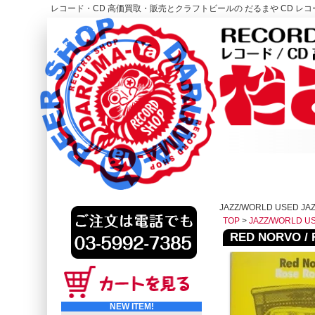
レコード・CD 高価買取・販売とクラフトビールの だるまや CD レコー
レコード高価買取はこちら
HOME
JAZZ/WORLD USED JAZ
TOP
>
JAZZ/WORLD U
RED NORVO / 
NEW ITEM!