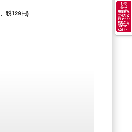
お問
合せ
高価買取
円、税129円)
方法など
何でもお
気軽にお
問合せく
ださい！