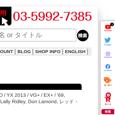
1
COUNT
│
BLOG
│
SHOP INFO
│
ENGLISH
│
 / YX 2013 / VG+ / EX+ / '69,
, Lally Ridley, Don Lamond, レッド・
検索