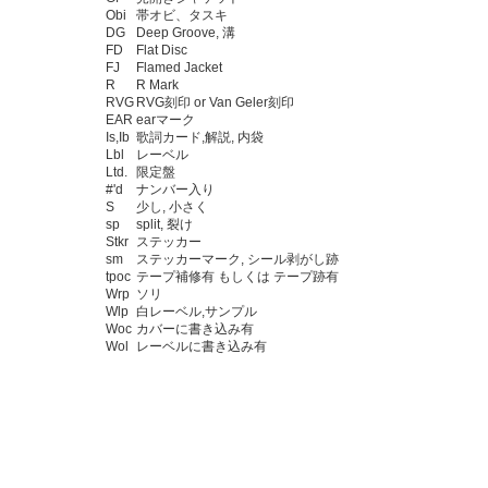
Obi
帯オビ、タスキ
DG
Deep Groove, 溝
FD
Flat Disc
FJ
Flamed Jacket
R
R Mark
RVG
RVG刻印 or Van Geler刻印
EAR
earマーク
Is,Ib
歌詞カード,解説, 内袋
Lbl
レーベル
Ltd.
限定盤
#'d
ナンバー入り
S
少し, 小さく
sp
split, 裂け
Stkr
ステッカー
sm
ステッカーマーク, シール剥がし跡
tpoc
テープ補修有 もしくは テープ跡有
Wrp
ソリ
Wlp
白レーベル,サンプル
Woc
カバーに書き込み有
Wol
レーベルに書き込み有