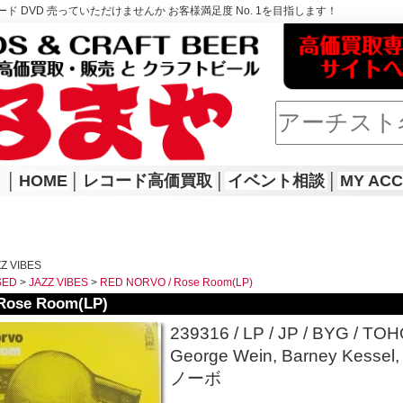
ド DVD 売っていただけませんか お客様満足度 No. 1を目指します！
│
HOME
│
レコード高価買取
│
イベント相談
│
MY AC
Z VIBES
SED
>
JAZZ VIBES
>
RED NORVO / Rose Room(LP)
Rose Room(LP)
239316 / LP / JP / BYG / TOHO
George Wein, Barney Kessel
ノーボ