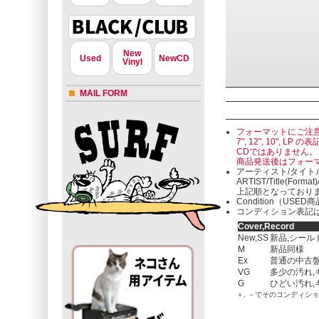
New
Used
NewCD
Vinyl
MAIL FORM
フォーマットにご注
7", 12", 10"
CDではありません。
商品発送後はフォー
アーティスト/タイト
ARTIST/Title(Format
上記順となっており
Condition（U
コンディション表記は
Cover,Record
New,SS
新品,シール
M
新品同様
Ex
普通の中古盤
VG
多少の汚れ,
G
ひどい汚れ,
＋, －でそのコンディシ