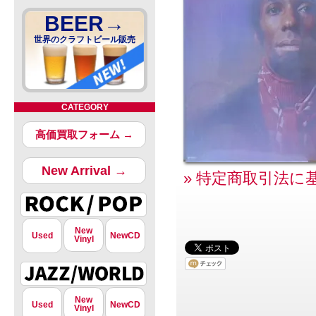
BEER→
世界のクラフトビール販売
CATEGORY
高価買取フォーム →
New Arrival →
» 特定商取引法に
New
Used
NewCD
Vinyl
New
Used
NewCD
Vinyl