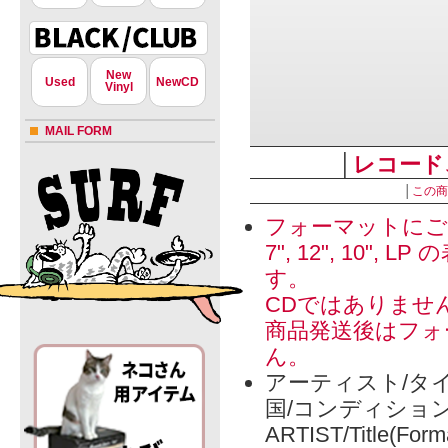
New
Used
NewCD
Vinyl
MAIL FORM
│
レコード
│
この商
フォーマットにご
7", 12", 1
す。
CDではありませ
商品発送後はフォ
ん。
アーティスト/タイ
国/コンディショ
ARTIST/Title(Form