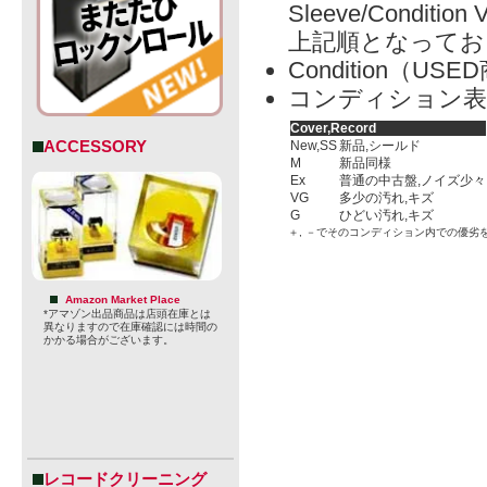
Sleeve/Condition 
上記順となってお
Condition（
コンディション表
Cover,Record
ACCESSORY
New,SS
新品,シールド
M
新品同様
Ex
普通の中古盤,ノイズ少々
VG
多少の汚れ,キズ
G
ひどい汚れ,キズ
＋, －でそのコンディション内での優劣
Amazon Market Place
*アマゾン出品商品は店頭在庫とは
異なりますので在庫確認には時間の
かかる場合がございます。
レコードクリーニング