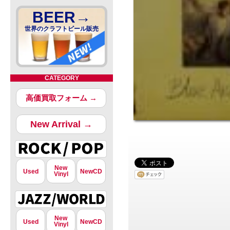
BEER→
世界のクラフトビール販売
CATEGORY
高価買取フォーム →
New Arrival →
New
Used
NewCD
Vinyl
New
Used
NewCD
Vinyl