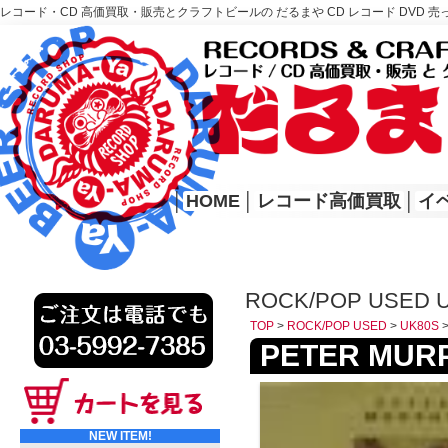
レコード・CD 高価買取・販売とクラフトビールの だるまや CD レコード DVD 売
レコード高価買取はこちら
HOME
│
HOME
│
レコード高価買取
│
イ
ROCK/POP USED 
TOP
>
ROCK/POP USED
>
UK80S
PETER MURPH
NEW ITEM!