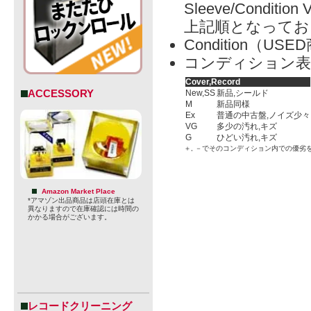
Sleeve/Condition 
上記順となってお
Condition（
コンディション表
Cover,Record
ACCESSORY
New,SS
新品,シールド
M
新品同様
Ex
普通の中古盤,ノイズ少々
VG
多少の汚れ,キズ
G
ひどい汚れ,キズ
＋, －でそのコンディション内での優劣
Amazon Market Place
*アマゾン出品商品は店頭在庫とは
異なりますので在庫確認には時間の
かかる場合がございます。
レコードクリーニング