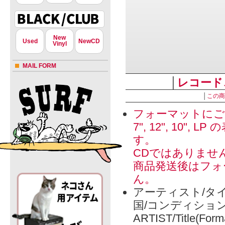
New
Used
NewCD
Vinyl
MAIL FORM
│
レコード
│
この商
フォーマットにご
7", 12", 1
す。
CDではありませ
商品発送後はフォ
ん。
アーティスト/タイ
国/コンディショ
ARTIST/Title(Form