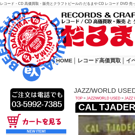
レコード・CD 高価買取・販売とクラフトビールの だるまや CD レコード DVD 売
レコード高価買取はこちら
HOME
│
HOME
│
レコード高価買取
│
イ
JAZZ/WORLD USED
TOP
>
JAZZ/WORLD USED
>
JAZZ 
CAL TJADER /
NEW ITEM!