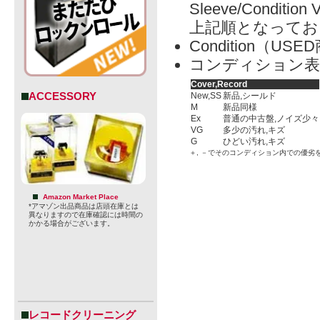
Sleeve/Condition 
上記順となってお
Condition（
コンディション表
Cover,Record
ACCESSORY
New,SS
新品,シールド
M
新品同様
Ex
普通の中古盤,ノイズ少々
VG
多少の汚れ,キズ
G
ひどい汚れ,キズ
＋, －でそのコンディション内での優劣
Amazon Market Place
*アマゾン出品商品は店頭在庫とは
異なりますので在庫確認には時間の
かかる場合がございます。
レコードクリーニング