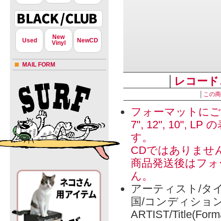
New
Used
NewCD
Vinyl
MAIL FORM
│
レコード
│
この商
フォーマットにご
7", 12", 1
す。
CDではありませ
商品発送後はフォ
ん。
アーティスト/タイ
国/コンディショ
ARTIST/Title(Form