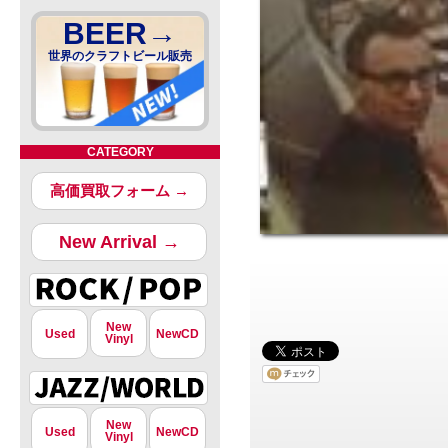
BEER→
世界のクラフトビール販売
CATEGORY
高価買取フォーム →
New Arrival →
New
Used
NewCD
Vinyl
New
Used
NewCD
Vinyl