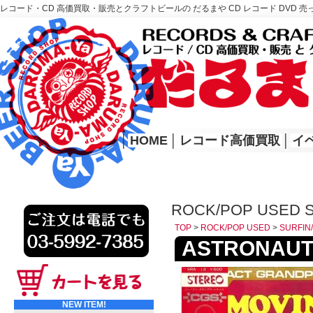
レコード・CD 高価買取・販売とクラフトビールの だるまや CD レコード DVD 売
レコード高価買取はこちら
HOME
│
HOME
│
レコード高価買取
│
イ
ROCK/POP USED 
TOP
>
ROCK/POP USED
>
SURFIN
ASTRONAUTS 
NEW ITEM!