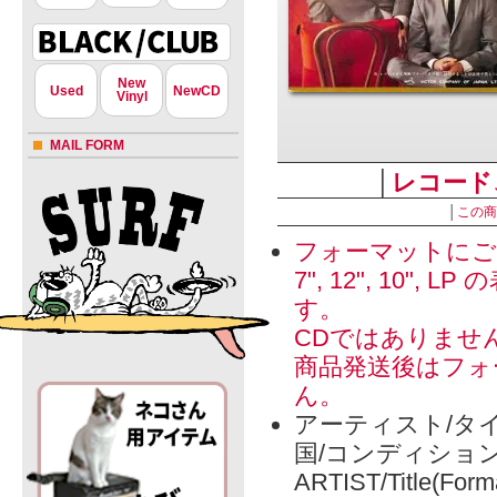
New
Used
NewCD
Vinyl
MAIL FORM
│
レコード
│
この商
フォーマットにご
7", 12", 1
す。
CDではありませ
商品発送後はフォ
ん。
アーティスト/タイ
国/コンディショ
ARTIST/Title(Form