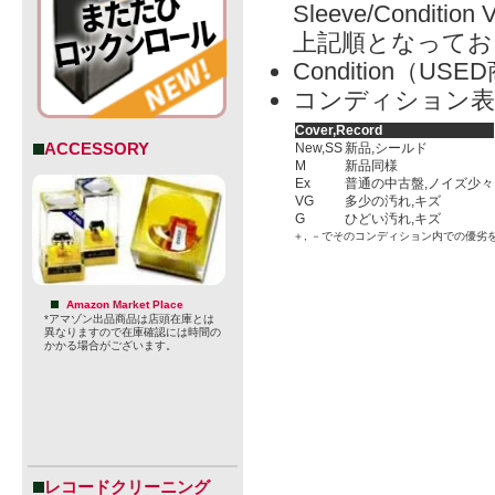
Sleeve/Condition 
上記順となってお
Condition（
コンディション表
Cover,Record
ACCESSORY
New,SS
新品,シールド
M
新品同様
Ex
普通の中古盤,ノイズ少々
VG
多少の汚れ,キズ
G
ひどい汚れ,キズ
＋, －でそのコンディション内での優劣
Amazon Market Place
*アマゾン出品商品は店頭在庫とは
異なりますので在庫確認には時間の
かかる場合がございます。
レコードクリーニング