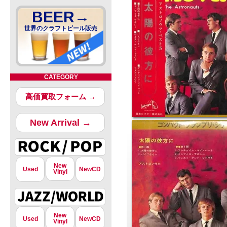
BEER→
世界のクラフトビール販売
CATEGORY
高価買取フォーム →
New Arrival →
New
Used
NewCD
Vinyl
New
Used
NewCD
Vinyl