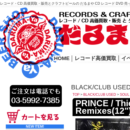
レコード・CD 高価買取・販売とクラフトビールの だるまや CD レコード DVD 売
レコード高価買取はこちら
HOME
│
HOME
│
レコード高価買取
│
イ
BLACK/CLUB USE
TOP
>
BLACK/CLUB USED
>
SOUL
PRINCE / Thi
Remixes(12"
NEW ITEM!