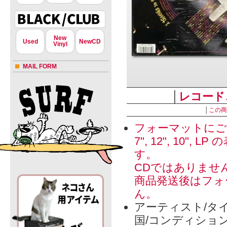
New
Used
NewCD
Vinyl
MAIL FORM
│
レコード
│
この商
フォーマットにご
7", 12", 1
す。
CDではありませ
商品発送後はフォ
ん。
アーティスト/タイ
国/コンディショ