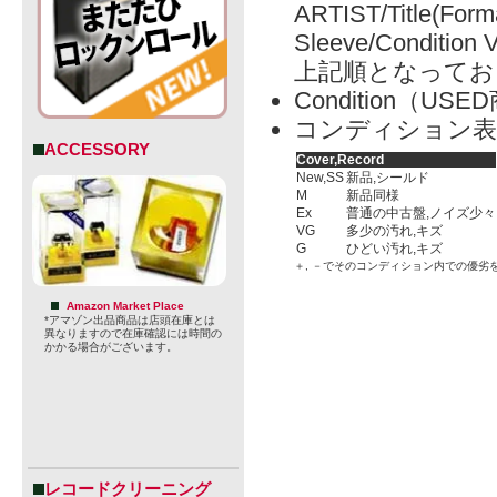
ARTIST/Title(Form
Sleeve/Condition 
上記順となってお
Condition（
コンディション表
ACCESSORY
Cover,Record
New,SS
新品,シールド
M
新品同様
Ex
普通の中古盤,ノイズ少々
VG
多少の汚れ,キズ
G
ひどい汚れ,キズ
＋, －でそのコンディション内での優劣
Amazon Market Place
*アマゾン出品商品は店頭在庫とは
異なりますので在庫確認には時間の
かかる場合がございます。
レコードクリーニング