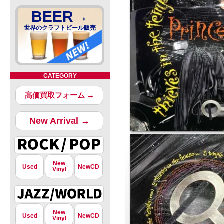
BEER→
世界のクラフトビール販売
CATEGORY
高価買取フォーム →
New Arrival →
New
Used
NewCD
Vinyl
New
Used
NewCD
Vinyl