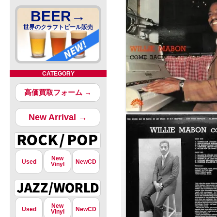
BEER→
世界のクラフトビール販売
CATEGORY
高価買取フォーム →
New Arrival →
New
Used
NewCD
Vinyl
New
Used
NewCD
Vinyl