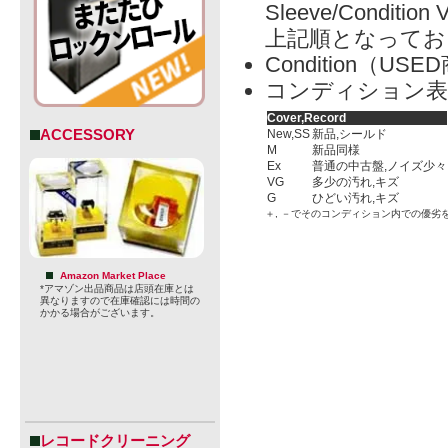
Sleeve/Condition 
上記順となってお
Condition（
コンディション表
Cover,Record
ACCESSORY
New,SS
新品,シールド
M
新品同様
Ex
普通の中古盤,ノイズ少々
VG
多少の汚れ,キズ
G
ひどい汚れ,キズ
＋, －でそのコンディション内での優劣
Amazon Market Place
*アマゾン出品商品は店頭在庫とは
異なりますので在庫確認には時間の
かかる場合がございます。
レコードクリーニング