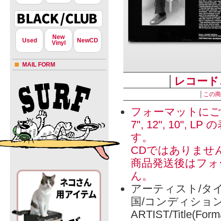
New
Used
NewCD
Vinyl
MAIL FORM
│
レコード
│
この商
フォーマットにご
7", 12", 1
す。
CDではありませ
商品発送後はフォ
ん。
アーティスト/タイ
国/コンディショ
ARTIST/Title(Form