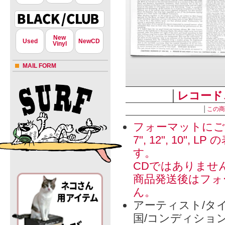
New
Used
NewCD
Vinyl
MAIL FORM
│
レコード
│
この商
フォーマットにご
7", 12", 1
す。
CDではありませ
商品発送後はフォ
ん。
アーティスト/タイ
国/コンディショ