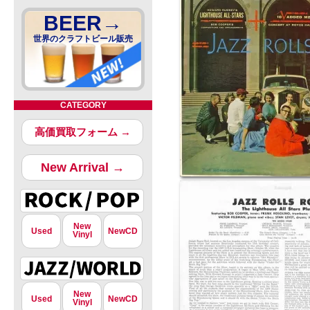
BEER→
世界のクラフトビール販売
CATEGORY
高価買取フォーム →
New Arrival →
New
Used
NewCD
Vinyl
New
Used
NewCD
Vinyl