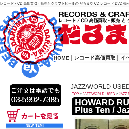
レコード・CD 高価買取・販売とクラフトビールの だるまや CD レコード DVD 売
レコード高価買取はこちら
HOME
│
HOME
│
レコード高価買取
│
イ
JAZZ/WORLD USED
TOP
>
JAZZ/WORLD USED
>
JAZZ 
HOWARD RU
Plus Ten / Ja
NEW ITEM!