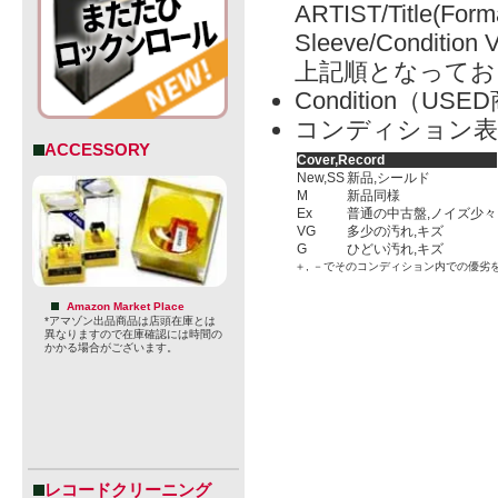
ARTIST/Title(Form
Sleeve/Condition 
上記順となってお
Condition（
コンディション表
ACCESSORY
Cover,Record
New,SS
新品,シールド
M
新品同様
Ex
普通の中古盤,ノイズ少々
VG
多少の汚れ,キズ
G
ひどい汚れ,キズ
＋, －でそのコンディション内での優劣
Amazon Market Place
*アマゾン出品商品は店頭在庫とは
異なりますので在庫確認には時間の
かかる場合がございます。
レコードクリーニング