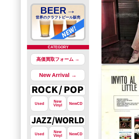
BEER→
世界のクラフトビール販売
CATEGORY
高価買取フォーム →
New Arrival →
New
Used
NewCD
Vinyl
New
Used
NewCD
Vinyl