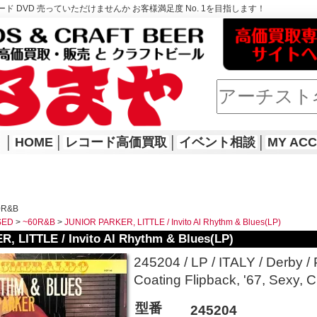
ド DVD 売っていただけませんか お客様満足度 No. 1を目指します！
│
HOME
│
レコード高価買取
│
イベント相談
│
MY AC
0R&B
SED
>
~60R&B
>
JUNIOR PARKER, LITTLE / Invito Al Rhythm & Blues(LP)
, LITTLE / Invito Al Rhythm & Blues(LP)
245204 / LP / ITALY / Derby / 
Coating Flipback, '67, Sexy,
型番
245204