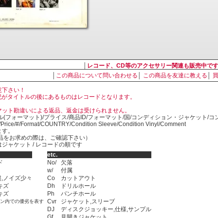
│
レコード、CD等のアクセサリー関連も販売中で
│
この商品について問い合わせる
│
この商品を友達に教える
│
意下さい！
, LP の表記がタイトルの後にあるものはレコードとなります。
マット勘違いによる返品、返金は受けられません。
ル(フォーマット)/プライス/商品ID/フォーマット/国/コンディション・ジャケット/
)/Price/#/Format/COUNTRY/Condition Sleeve/Condition Vinyl/Comment
ます。
SED商品をお求めの際は、ご確認下さい）
ジャケット / レコードの順です
etc.
ド
No/
欠落
w/
付属
,ノイズ少々
Co
カットアウト
キズ
Dh
ドリルホール
キズ
Ph
パンチホール
Cvr
ジャケット,スリーブ
ョン内での優劣を表す
DJ
ディスクジョッキー,仕様,サンプル
Gf
見開きジャケット