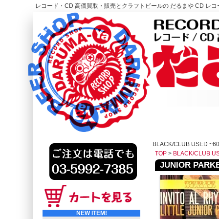
レコード・CD 高価買取・販売とクラフトビールの だるまや CD レコー
レコード高価買取はこちら
HOME
BLACK/CLUB USED ~6
TOP
>
BLACK/CLUB U
JUNIOR PARKER
NEW ITEM!