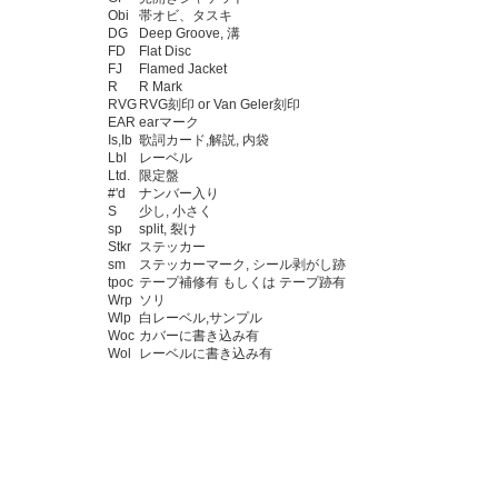
Obi
帯オビ、タスキ
DG
Deep Groove, 溝
FD
Flat Disc
FJ
Flamed Jacket
R
R Mark
RVG
RVG刻印 or Van Geler刻印
EAR
earマーク
Is,Ib
歌詞カード,解説, 内袋
Lbl
レーベル
Ltd.
限定盤
#'d
ナンバー入り
S
少し, 小さく
sp
split, 裂け
Stkr
ステッカー
sm
ステッカーマーク, シール剥がし跡
tpoc
テープ補修有 もしくは テープ跡有
Wrp
ソリ
Wlp
白レーベル,サンプル
Woc
カバーに書き込み有
Wol
レーベルに書き込み有