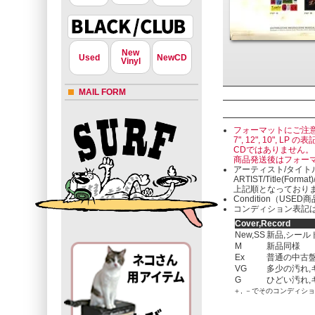
New
Used
NewCD
Vinyl
MAIL FORM
フォーマットにご注
7", 12", 10"
CDではありません。
商品発送後はフォー
アーティスト/タイト
ARTIST/Title(Format
上記順となっており
Condition（U
コンディション表記は
Cover,Record
New,SS
新品,シール
M
新品同様
Ex
普通の中古盤
VG
多少の汚れ,
G
ひどい汚れ,
＋, －でそのコンディシ