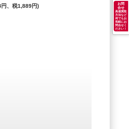
お問
88円、税1,889円)
合せ
高価買取
方法など
何でもお
気軽にお
問合せく
ださい！