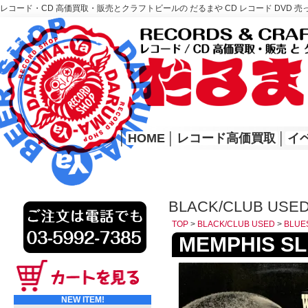
レコード・CD 高価買取・販売とクラフトビールの だるまや CD レコード DVD 売
レコード高価買取はこちら
HOME
│
HOME
│
レコード高価買取
│
イ
BLACK/CLUB USE
TOP
>
BLACK/CLUB USED
>
BLUE
MEMPHIS SLI
NEW ITEM!