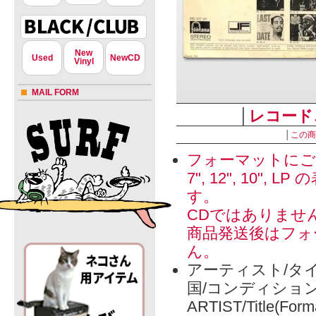
New
Used
NewCD
Vinyl
MAIL FORM
│
レコード
│
この商
フォーマットにご
7", 12", 1
す。
CDではありませ
商品発送後はフォ
ん。
アーティスト/タイ
国/コンディショ
ARTIST/Title(Form