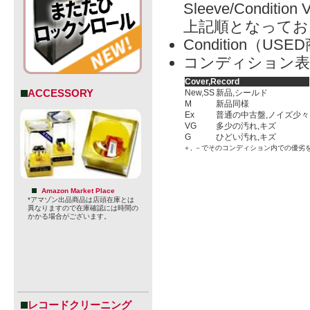
Sleeve/Condition 
上記順となってお
Condition（
コンディション表
Cover,Record
ACCESSORY
New,SS
新品,シールド
M
新品同様
Ex
普通の中古盤,ノイズ少々
VG
多少の汚れ,キズ
G
ひどい汚れ,キズ
＋, －でそのコンディション内での優劣
Amazon Market Place
*アマゾン出品商品は店頭在庫とは
異なりますので在庫確認には時間の
かかる場合がございます。
レコードクリーニング