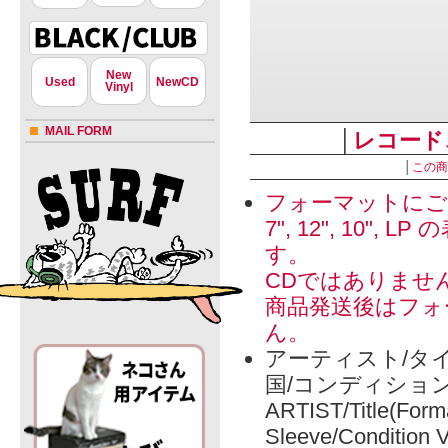
New
Used
NewCD
Vinyl
MAIL FORM
│
レコード
│
この商
フォーマットにご
7", 12", 1
す。
CDではありませ
商品発送後はフォ
ん。
アーティスト/タイ
国/コンディショ
ARTIST/Title(Form
Sleeve/Condition 