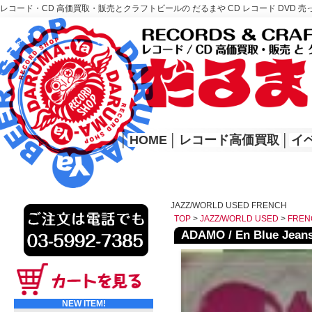
レコード・CD 高価買取・販売とクラフトビールの だるまや CD レコード DVD 売
レコード高価買取はこちら
HOME
│
HOME
│
レコード高価買取
│
イ
JAZZ/WORLD USED FRENCH
TOP
>
JAZZ/WORLD USED
>
FREN
ADAMO / En Blue Jeans 
NEW ITEM!