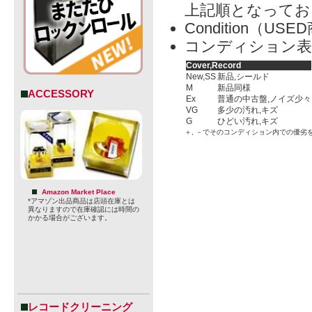
上記順となってお
Condition（
コンディション表
Cover,Record
New,SS
新品,シールド
M
新品同様
ACCESSORY
Ex
普通の中古盤,ノイズ少々
VG
多少の汚れ,キズ
G
ひどい汚れ,キズ
＋, －でそのコンディション内での優劣
Amazon Market Place
*アマゾン出品商品は店頭在庫とは
異なりますので在庫確認には時間の
かかる場合がございます。
レコードクリーニング