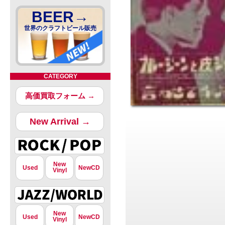
BEER→
世界のクラフトビール販売
CATEGORY
高価買取フォーム →
New Arrival →
New
Used
NewCD
Vinyl
New
Used
NewCD
Vinyl