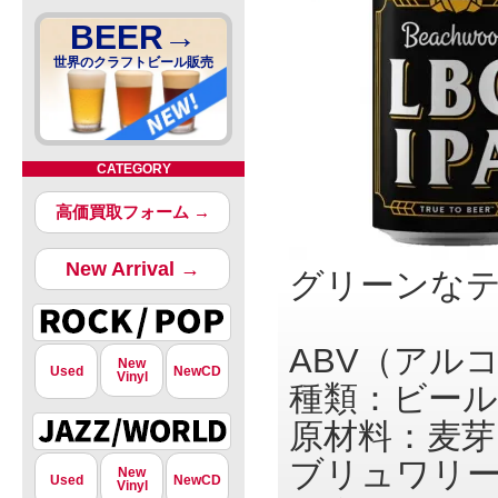
BEER→
世界のクラフトビール販売
CATEGORY
高価買取フォーム →
New Arrival →
グリーンなテ
ABV（アルコ
New
Used
NewCD
Vinyl
種類：ビール
原材料：麦芽
ブリュワリー：
New
Used
NewCD
Vinyl