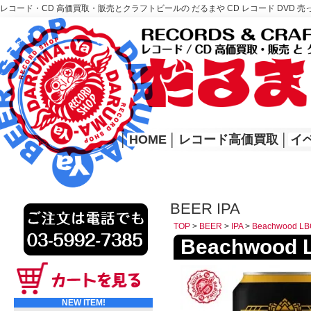
レコード・CD 高価買取・販売とクラフトビールの だるまや CD レコード DVD 売
レコード高価買取はこちら
HOME
│
HOME
│
レコード高価買取
│
イ
BEER IPA
TOP
>
BEER
>
IPA
>
Beachwood L
Beachwood
NEW ITEM!