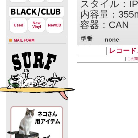
スタイル：IP
内容量：355m
容器：CAN
New
Used
NewCD
Vinyl
型番
none
MAIL FORM
販売価格
-
│
レコード
sold out
│
この商
» 特定商取引法に