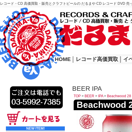
レコード・CD 高価買取・販売とクラフトビールの だるまや CD レコード DVD 売
レコード高価買取はこちら
HOME
│
HOME
│
レコード高価買取
│
イ
BEER IPA
TOP
>
BEER
>
IPA
>
Beachwood 28
Beachwood 
NEW ITEM!