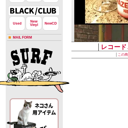
New
Used
NewCD
Vinyl
MAIL FORM
│
レコード
│
この商