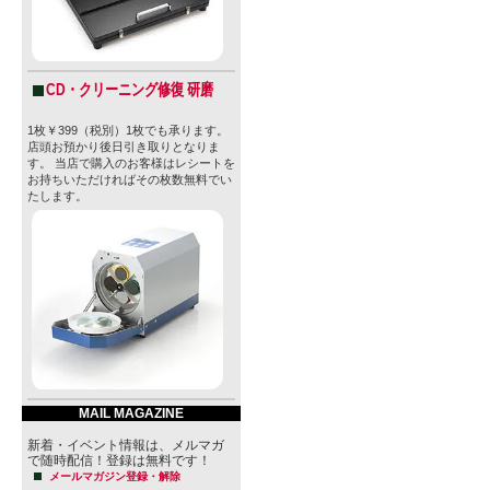
した。
2006年に妻
CD・クリーニング修復 研磨
Perelma
1枚￥399（税別）1枚でも承ります。
ティ・シー
店頭お預かり後日引き取りとなりま
す。 当店で購入のお客様はレシートを
門とするレス
お持ちいただければその枚数無料でい
たします。
ュー」をオ
ゲイブの料
レストラン
らすぐに様
ラフトビー
になりまし
MAIL MAGAZINE
その後、20
新着・イベント情報は、メルマガ
で随時配信！登録は無料です！
ームブリュ
メールマガジン登録・解除