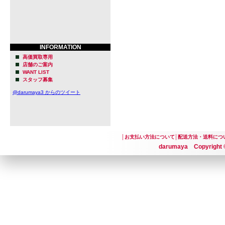
ゴ(Julian
ゼルス南部
備えたブリュ
INFORMATION
ュー&ブリュ
高価買取専用
店舗のご案内
WANT LIST
元航空宇宙
スタッフ募集
90年代半ば
@darumaya3 からのツイート
た。
2003年に
│
お支払い方法について
│
配送方法・送料につ
ジュリアン
darumaya Copyright ©
いへと変化
カリフォル
ブリュワー
ゴは自らの