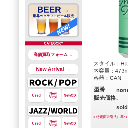
BEER→
世界のクラフトビール販売
CATEGORY
高価買取フォーム →
スタイル：Haz
New Arrival →
内容量：473m
容器：CAN
型番
non
New
Used
NewCD
Vinyl
販売価格
-
sold
» 特定商取引法に基づ
New
Used
NewCD
Vinyl