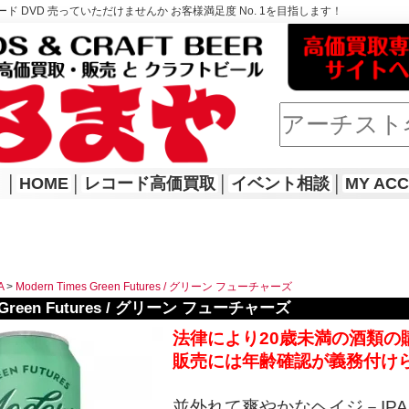
ド DVD 売っていただけませんか お客様満足度 No. 1を目指します！
│
HOME
│
レコード高価買取
│
イベント相談
│
MY AC
A
>
Modern Times Green Futures / グリーン フューチャーズ
s Green Futures / グリーン フューチャーズ
法律により20歳未満の酒類の
販売には年齢確認が義務付け
並外れて爽やかなヘイジ－IP