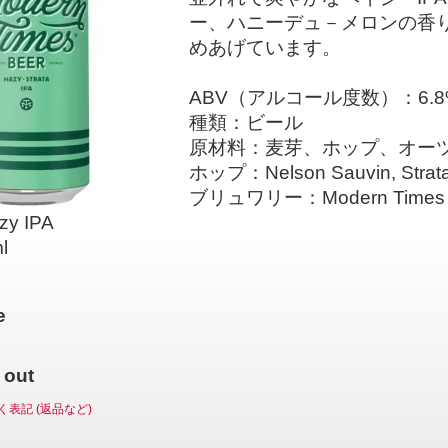
ー、ハニーデュ－メロンの香
めあげています。
ABV（アルコール度数）：6.8
種類：ビール
原材料：麦芽、ホップ、オー
ホップ：Nelson Sauvin, Strata,
ブリュワリー：Modern Times
y IPA
l
e
 out
く表記 (返品など)