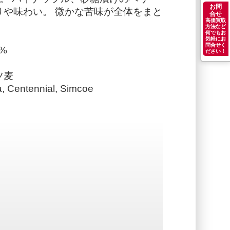
お問
りや味わい。 微かな苦味が全体をまと
合せ
高価買取
方法など
何でもお
気軽にお
問合せく
%
ださい！
ツ麦
 Centennial, Simcoe