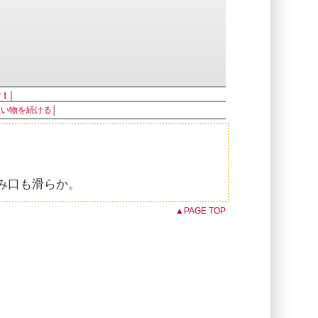
す！
│
買い物を続ける
│
み口も滑らか。
▲PAGE TOP