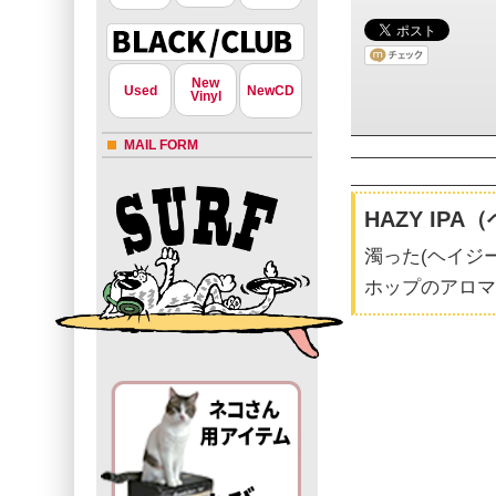
New
Used
NewCD
Vinyl
MAIL FORM
HAZY IP
濁った(ヘイジー
ホップのアロマ