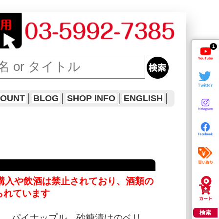
1
COUNT
│
BLOG
│
SHOP INFO
│
ENGLISH
│
購入や飲酒は禁止されており、酒類の
られています
検索
A。 パイナップル、砂糖漬けのベリ