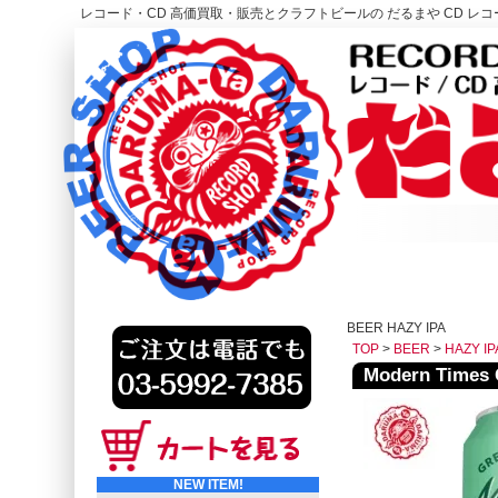
レコード・CD 高価買取・販売とクラフトビールの だるまや CD レコー
レコード高価買取はこちら
HOME
BEER HAZY IPA
TOP
>
BEER
>
HAZY IP
Modern Time
NEW ITEM!