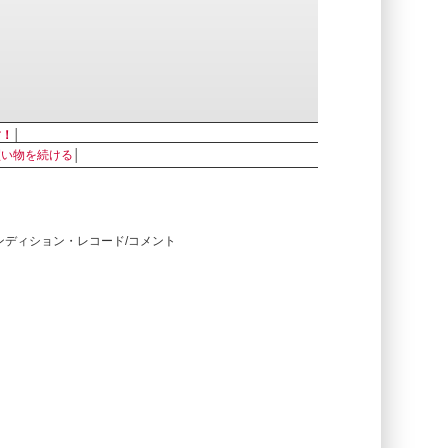
す！
│
買い物を続ける
│
コンディション・レコード/コメント