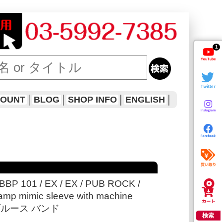
1
COUNT
│
BLOG
│
SHOP INFO
│
ENGLISH
│
BBBP 101 / EX / EX / PUB ROCK /
stamp mimic sleeve with machine
er, ブルース バンド
検索