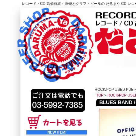
レコード・CD 高価買取・販売とクラフトビールの だるまや CD レコー
レコード高価買取はこちら
HOME
ROCK/POP USED PUB 
TOP
>
ROCK/POP USE
BLUES BAND / 
NEW ITEM!