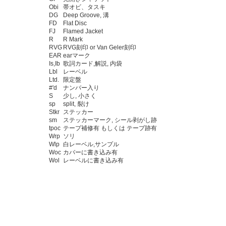
Obi
帯オビ、タスキ
DG
Deep Groove, 溝
FD
Flat Disc
FJ
Flamed Jacket
R
R Mark
RVG
RVG刻印 or Van Geler刻印
EAR
earマーク
Is,Ib
歌詞カード,解説, 内袋
Lbl
レーベル
Ltd.
限定盤
#'d
ナンバー入り
S
少し, 小さく
sp
split, 裂け
Stkr
ステッカー
sm
ステッカーマーク, シール剥がし跡
tpoc
テープ補修有 もしくは テープ跡有
Wrp
ソリ
Wlp
白レーベル,サンプル
Woc
カバーに書き込み有
Wol
レーベルに書き込み有