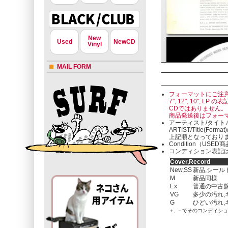
New
Used
NewCD
Vinyl
MAIL FORM
フォーマットにご注
7", 12", 10"
CDではありません。
商品発送後はフォー
アーティスト/タイト
ARTIST/Title(Format
上記順となっており
Condition（U
コンディション表記は
Cover,Record
New,SS
新品,シール
M
新品同様
Ex
普通の中古盤
VG
多少の汚れ,
G
ひどい汚れ,
＋, －でそのコンディシ