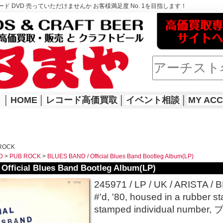
ド DVD 売っていただけませんか お客様満足度 No. 1を目指します！
│
HOME
│
レコード高価買取
│
イベント相談
│
MY AC
ROCK
D
>
PUB ROCK
>
BLUES BAND / Official Blues Band Bootleg Album(LP)
Official Blues Band Bootleg Album(LP)
245971 / LP / UK / ARISTA / 
#'d, '80, housed in a rubber 
stamped individual numb