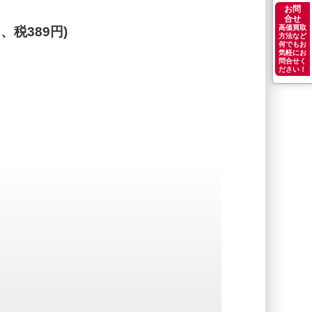
お問
合せ
高価買取
円、税389円)
方法など
何でもお
気軽にお
問合せく
ださい！