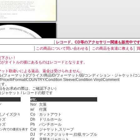
│
レコード、CD等のアクセサリー関連も販売中で
│
この商品について問い合わせる
│
この商品を友達に教える
│
意下さい！
, LP の表記がタイトルの後にあるものはレコードとなります。
マット勘違いによる返品、返金は受けられません。
ル(フォーマット)/プライス/商品ID/フォーマット/国/コンディション・ジャケット/
)/Price/#/Format/COUNTRY/Condition Sleeve/Condition Vinyl/Comment
ます。
SED商品をお求めの際は、ご確認下さい）
ジャケット / レコードの順です
etc.
ド
No/
欠落
w/
付属
,ノイズ少々
Co
カットアウト
キズ
Dh
ドリルホール
キズ
Ph
パンチホール
Cvr
ジャケット,スリーブ
ョン内での優劣を表す
DJ
ディスクジョッキー,仕様,サンプル
Gf
見開きジャケット