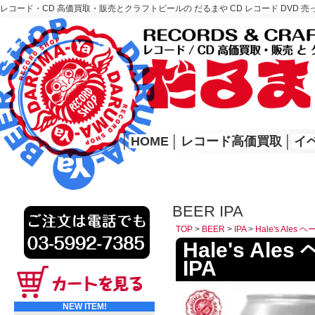
レコード・CD 高価買取・販売とクラフトビールの だるまや CD レコード DVD 売
レコード高価買取はこちら
HOME
│
HOME
│
レコード高価買取
│
イ
BEER IPA
TOP
>
BEER
>
IPA
>
Hale's Ale
Hale's A
IPA
NEW ITEM!