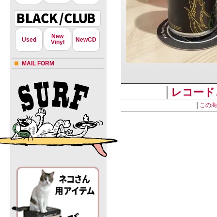
New
Used
NewCD
Vinyl
MAIL FORM
型番
│
none
レコード
販売価格
-
│
この商
sold out
» 特定商取引法に