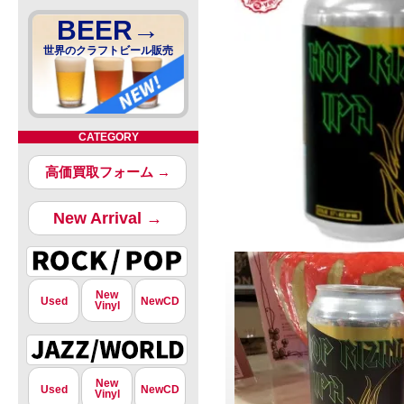
BEER→
世界のクラフトビール販売
CATEGORY
高価買取フォーム →
New Arrival →
New
Used
NewCD
Vinyl
New
Used
NewCD
Vinyl