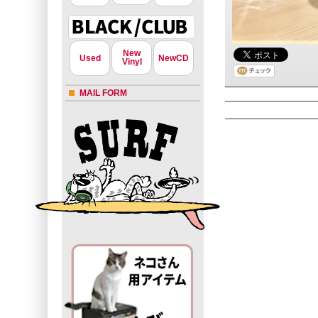
New
Used
NewCD
Vinyl
MAIL FORM