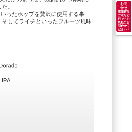
お問
した。
合せ
高価買取
oradoといったホップを贅沢に使用する事
方法など
何でもお
、そしてライチといったフルーツ風味
気軽にお
問合せく
ださい！
Dorado
 IPA