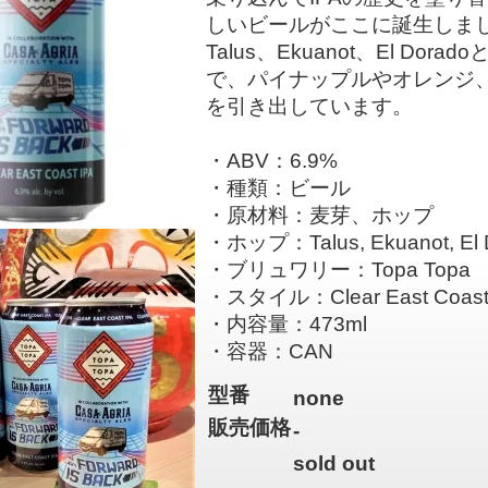
しいビールがここに誕生しま
Talus、Ekuanot、El D
で、パイナップルやオレンジ
を引き出しています。
・ABV：6.9%
・種類：ビール
・原材料：麦芽、ホップ
・ホップ：Talus, Ekuanot, El 
・ブリュワリー：Topa Topa
・スタイル：Clear East Coast
・内容量：473ml
・容器：CAN
型番
none
販売価格
-
sold out