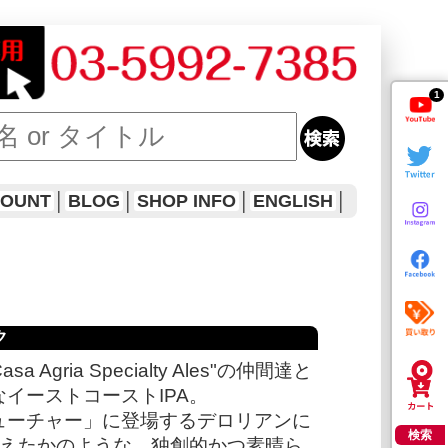
1
COUNT
│
BLOG
│
SHOP INFO
│
ENGLISH
│
ク
Casa Agria Specialty Ales"の仲間達と
イーストコーストIPA。
ューチャー」に登場するデロリアンに
検索
替えたかのような、独創的かつ素晴ら