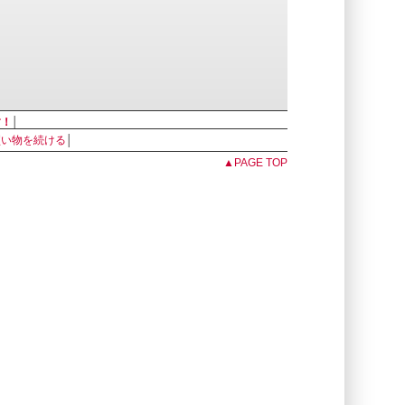
す！
│
買い物を続ける
│
▲PAGE TOP