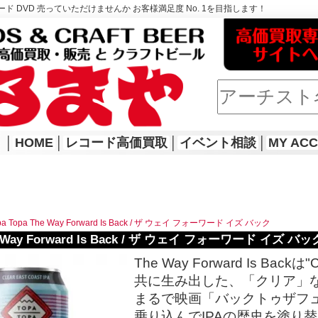
ド DVD 売っていただけませんか お客様満足度 No. 1を目指します！
│
HOME
│
レコード高価買取
│
イベント相談
│
MY AC
pa Topa The Way Forward Is Back / ザ ウェイ フォーワード イズ バック
he Way Forward Is Back / ザ ウェイ フォーワード イズ バッ
The Way Forward Is Backは"
共に生み出した、「クリア」な
まるで映画「バックトゥザフ
乗り込んでIPAの歴史を塗り