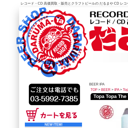
レコード・CD 高価買取・販売とクラフトビールの だるまや CD レコー
レコード高価買取はこちら
HOME
BEER IPA
TOP
>
BEER
>
IPA
>
To
Topa Topa T
NEW ITEM!