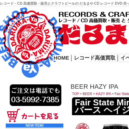
レコード・CD 高価買取・販売とクラフトビールの だるまや CD レコード DVD 売
レコード高価買取はこちら
HOME
│
HOME
│
レコード高価買取
│
イ
BEER HAZY IPA
TOP
>
BEER
>
HAZY IPA
>
Fair St
Fair State M
バース ヘイジ
NEW ITEM!