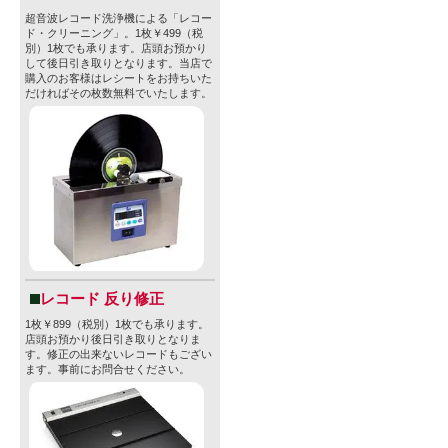
・内容量：47
超音波レコード洗浄機による「レコー
ド・クリーニング」。1枚￥499（税
別）1枚でも承ります。店頭お預かり
・容器：CA
して後日引き取りとなります。当店で
購入のお客様はレシートをお持ちいた
だければその枚数無料でいたします。
型番
none
販売価格
-
sold out
» 特定商取引法に
レコード 反り修正
1枚￥899（税別）1枚でも承ります。
店頭お預かり後日引き取りとなりま
す。修正の出来ないレコードもござい
ます。事前にお問合せください。