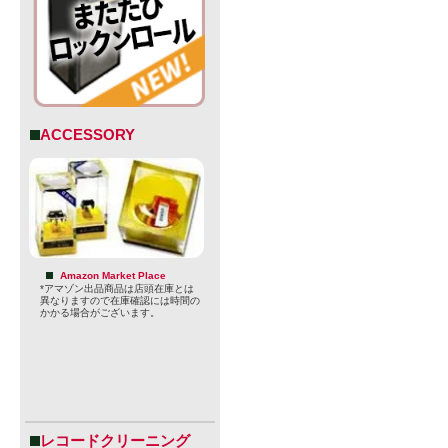
法律により2
されており
けられてい
ACCESSORY
・ABV：7.0
・IBU：33
・種類：ビー
Amazon Market Place
*アマゾン出品商品は店頭在庫とは
・原材料：麦
異なりますので在庫確認には時間の
かかる場合がございます。
・ホップ：Citra,
Dorado, Mosa
・ブリュワリー：
・スタイル：DD
レコードクリーニング