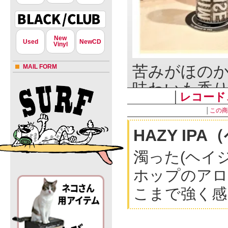
New
Used
NewCD
Vinyl
苦みがほの
MAIL FORM
味わいも香
│
レコード
ティーフレ
│
この商
マンゴー、
HAZY I
共に、爽や
濁った(ヘイジ
る。
ホップ由来
ホップのアロ
トキャラク
こまで強く感
ボディはミ
ジューシー