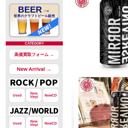
BEER→
世界のクラフトビール販売
CATEGORY
高価買取フォーム →
New Arrival →
New
Used
NewCD
Vinyl
New
Used
NewCD
Vinyl