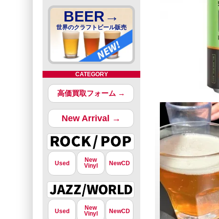
BEER→
世界のクラフトビール販売
CATEGORY
高価買取フォーム →
New Arrival →
New
Used
NewCD
Vinyl
New
Used
NewCD
Vinyl