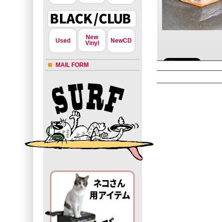
New
Used
NewCD
Vinyl
MAIL FORM