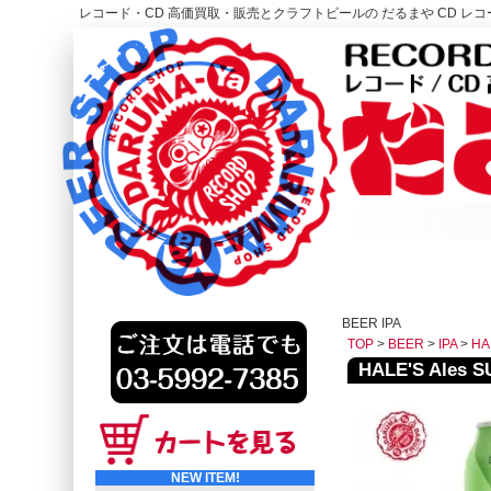
レコード・CD 高価買取・販売とクラフトビールの だるまや CD レコー
レコード高価買取はこちら
HOME
BEER IPA
TOP
>
BEER
>
IPA
>
HA
HALE'S Ale
NEW ITEM!