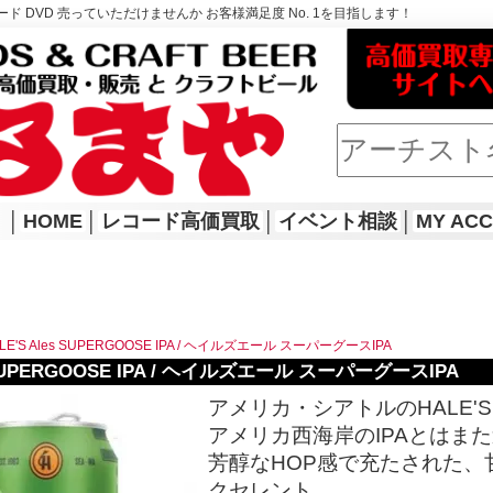
ド DVD 売っていただけませんか お客様満足度 No. 1を目指します！
│
HOME
│
レコード高価買取
│
イベント相談
│
MY AC
LE'S Ales SUPERGOOSE IPA / ヘイルズエール スーパーグースIPA
s SUPERGOOSE IPA / ヘイルズエール スーパーグースIPA
アメリカ・シアトルのHALE'S A
アメリカ西海岸のIPAとはま
芳醇なHOP感で充たされた
クセレント。