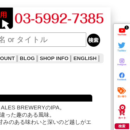
1
COUNT
│
BLOG
│
SHOP INFO
│
ENGLISH
│
LES BREWERYのIPA。
た違った趣のある風味。
、甘みのある味わいと深いのど越しがエ
検索