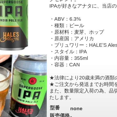
IPAが好きなアナタに、当店
・ABV：6.3%
・種類：ビール
・原材料：麦芽、ホップ
・原産国：アメリカ
・ブリュワリー：HALE’S Ale
・スタイル：IPA
・内容量：355ml
・容器：CAN
★法律により20歳未満の酒類
★ご注文から発送までお時間
また、数量限定入荷の為、品
たします。
型番
none
販売価格
-