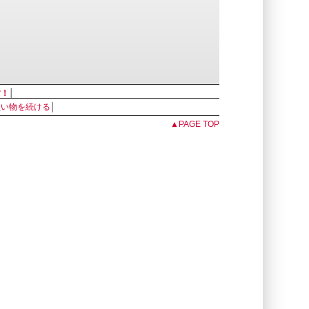
す！
│
買い物を続ける
│
▲PAGE TOP