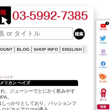
1
COUNT
│
BLOG
│
SHOP INFO
│
ENGLISH
│
リカン ヘイズ
ャー アメリカン ヘイズ
られ、ジューシーでとにかく飲みやす
PA。
はしっかりとしており、パッションフ
検索
トロピカルアロマが香る。