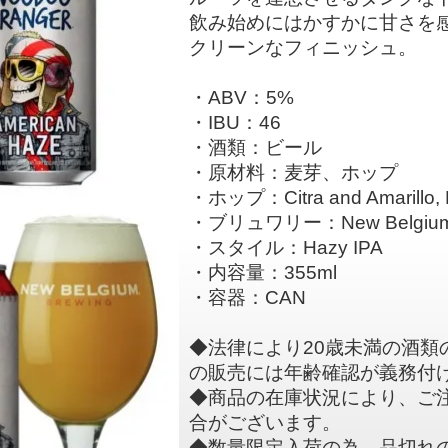
飲み始めにはかすかに甘さを
クリーンなフィニッシュ。
・ABV：5%
・IBU：46
・酒類：ビール
・原材料：麦芽、ホップ
・ホップ：Citra and Amarillo, D
・ブリュワリー：New Belgiu
・スタイル：Hazy IPA
・内容量：355ml
・容器：CAN
◆法律により20歳未満の酒類
の販売には年齢確認が義務付
◆商品の在庫状況により、ご
合がございます。
◆数量限定入荷の為、品切れ