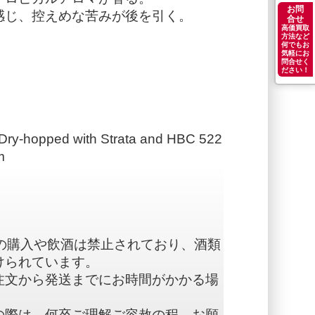
お問
感じ、控えめな苦みが後を引く。
合せ
高価買取
方法など
何でもお
気軽にお
問合せく
ださい！
ry-hopped with Strata and HBC 522
m
の購入や飲酒は禁止されており、酒類
けられています。
注文から発送までにお時間がかかる場
の際は、何卒ご理解ご容赦の程、お願