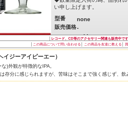
い申し上げます。
型番
none
販売価格
-
sold out
│
レコード、CD等のアクセサリー関連も販売中で
│
この商品について問い合わせる
│
この商品を友達に教える
│
» 特定商取引法に基づく表記 (返品など)
A（ヘイジーアイピーエー）
な)外観が特徴的なIPA。
は存分に感じられますが、苦味はそこまで強く感じず、飲