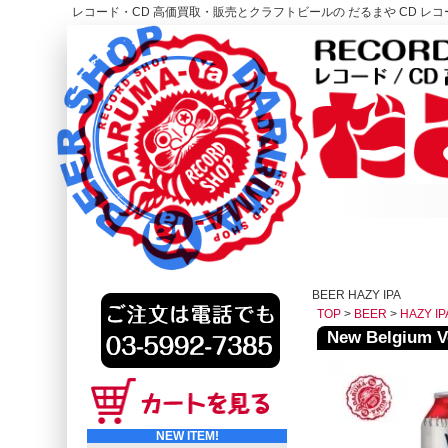
レコード・CD 高価買取・販売とクラフトビールの だるまや CD レコー
レコード高価買取はこちら
HOME
BEER HAZY IPA
TOP
>
BEER
>
HAZY IP
New Belgium
NEW ITEM!