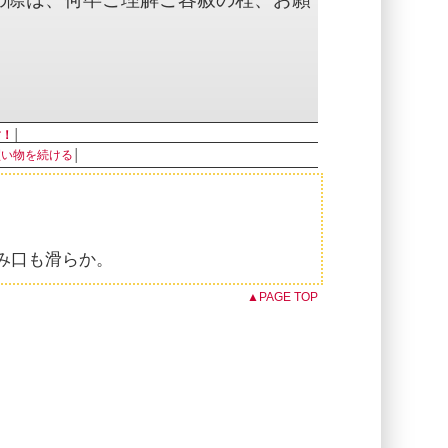
す！
│
買い物を続ける
│
み口も滑らか。
▲PAGE TOP