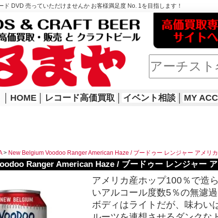
ド DVD 売っていただけませんか お客様満足度 No. 1を目指します！
│
HOME
│
レコード高価買取
│
イベント相談
│
MY AC
A
>
New Belgium Voodoo Ranger American Haze / ブードゥー レンジャー アメ
 Voodoo Ranger American Haze / ブードゥー レンジ
アメリカ産ホップ100％で造
いアルコール度数5％の無濾過I
ボディはライトだが、味わい
ルーツを連想させるダンクな