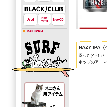
New
Used
NewCD
Vinyl
MAIL FORM
HAZY IP
濁った(ヘイジー
ホップのアロマ