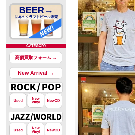
BEER→
世界のクラフトビール販売
CATEGORY
高価買取フォーム →
New Arrival →
New
Used
NewCD
Vinyl
New
Used
NewCD
Vinyl