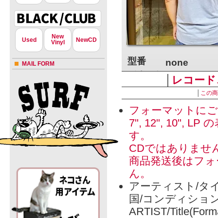
New
Used
NewCD
Vinyl
型番
none
MAIL FORM
販売価格
-
│
レコード
sold out
│
この商
フォーマットにご
» 特定商取引法に
7", 12", 1
す。
CDではありませ
商品発送後はフォ
ん。
アーティスト/タイ
国/コンディショ
ARTIST/Title(Form