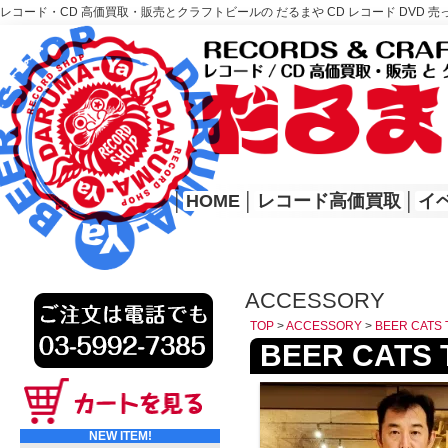
レコード・CD 高価買取・販売とクラフトビールの だるまや CD レコード DVD 売
レコード高価買取はこちら
HOME
│
HOME
│
レコード高価買取
│
イ
ACCESSORY
TOP
>
ACCESSORY
>
BEER CA
BEER CA
NEW ITEM!