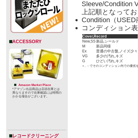
Sleeve/Condition 
上記順となってお
Condition（
コンディション表
Cover,Record
ACCESSORY
New,SS
新品,シールド
M
新品同様
Ex
普通の中古盤,ノイズ少々
VG
多少の汚れ,キズ
G
ひどい汚れ,キズ
＋, －でそのコンディション内での優劣
Amazon Market Place
*アマゾン出品商品は店頭在庫とは
異なりますので在庫確認には時間の
かかる場合がございます。
レコードクリーニング