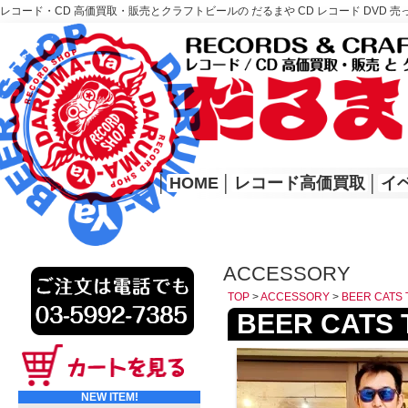
レコード・CD 高価買取・販売とクラフトビールの だるまや CD レコード DVD 売
レコード高価買取はこちら
HOME
│
HOME
│
レコード高価買取
│
イ
ACCESSORY
TOP
>
ACCESSORY
>
BEER CA
BEER CA
NEW ITEM!