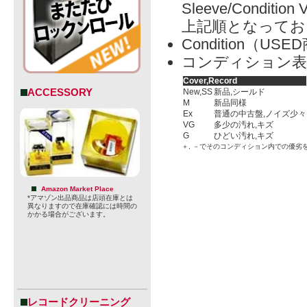
Sleeve/Condition 
上記順となってお
Condition（
コンディション表
Cover,Record
ACCESSORY
New,SS
新品,シールド
M
新品同様
Ex
普通の中古盤,ノイズ少々
VG
多少の汚れ,キズ
G
ひどい汚れ,キズ
＋, －でそのコンディション内での優劣
Amazon Market Place
*アマゾン出品商品は店頭在庫とは
異なりますので在庫確認には時間の
かかる場合がございます。
レコードクリーニング