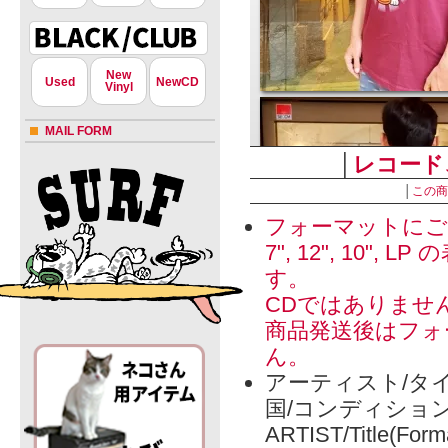
New
Used
NewCD
Vinyl
MAIL FORM
│
レコード
│
この商
フォーマットにご
7", 12", 1
す。
CDではありませ
商品発送後はフォ
ん。
アーティスト/タイ
国/コンディショ
ARTIST/Title(Form