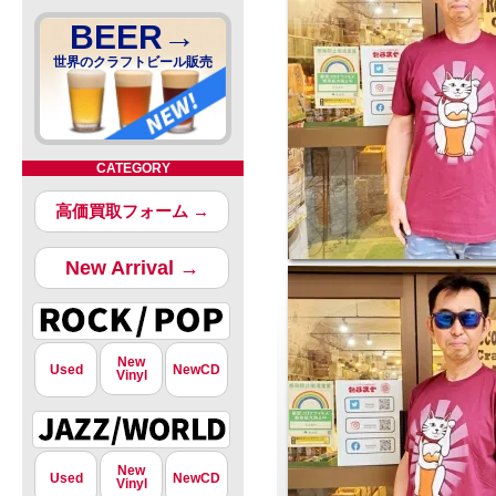
BEER→
世界のクラフトビール販売
CATEGORY
高価買取フォーム →
New Arrival →
New
Used
NewCD
Vinyl
New
Used
NewCD
Vinyl