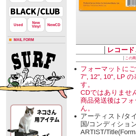
New
Used
NewCD
Vinyl
MAIL FORM
│
レコード
│
この商
フォーマットにご
7", 12", 1
す。
CDではありませ
商品発送後はフォ
ん。
アーティスト/タイ
国/コンディショ
ARTIST/Title(Form