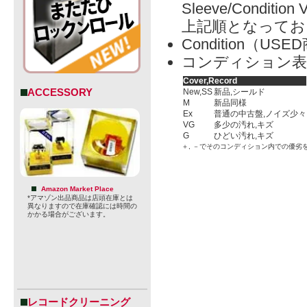
Sleeve/Condition 
上記順となってお
Condition（
コンディション表
Cover,Record
ACCESSORY
New,SS
新品,シールド
M
新品同様
Ex
普通の中古盤,ノイズ少々
VG
多少の汚れ,キズ
G
ひどい汚れ,キズ
＋, －でそのコンディション内での優劣
Amazon Market Place
*アマゾン出品商品は店頭在庫とは
異なりますので在庫確認には時間の
かかる場合がございます。
レコードクリーニング