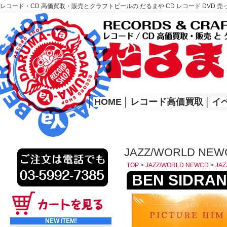
レコード・CD 高価買取・販売とクラフトビールの だるまや CD レコード DVD 売
レコード高価買取はこちら
HOME
│
HOME
│
レコード高価買取
│
イ
JAZZ/WORLD NEWC
TOP
>
JAZZ/WORLD NEWCD
>
JAZ
BEN SIDRAN 
NEW ITEM!