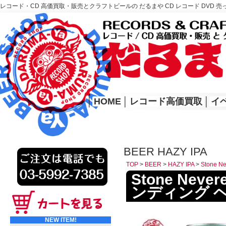
レコード・CD 高価買取・販売とクラフトビールの だるまや CD レコード DVD 売
レコード高価買取はこちら
HOME
│
HOME
│
レコード高価買取
│
イ
BEER HAZY IPA
TOP
>
BEER
>
HAZY IPA
>
Stone 
Stone Neve
ンディング ヘ
NEW ITEM!