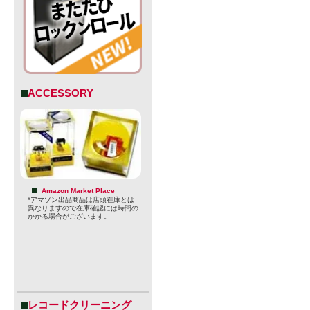
ACCESSORY
Amazon Market Place
*アマゾン出品商品は店頭在庫とは
新セッショナ
異なりますので在庫確認には時間の
かかる場合がございます。
・ABV：4%
・IBU：35
・酒類：ビー
レコードクリーニング