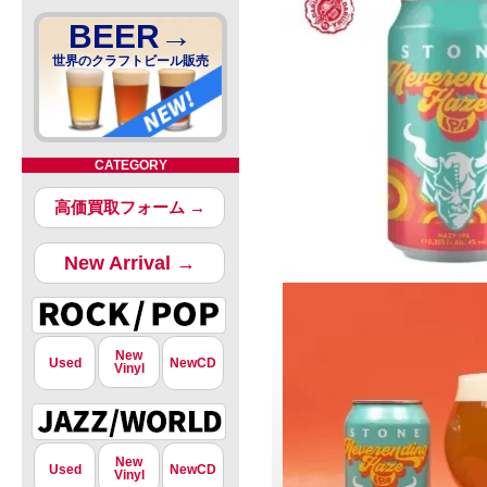
BEER→
世界のクラフトビール販売
CATEGORY
高価買取フォーム →
New Arrival →
New
Used
NewCD
Vinyl
New
Used
NewCD
Vinyl