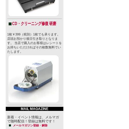
年間生産量：39
トル、2019
CD・クリーニング修復 研磨
年間を通し
1枚￥399（税別）1枚でも承ります。
店頭お預かり後日引き取りとなりま
的なカリフ
す。 当店で購入のお客様はレシートを
お持ちいただければその枚数無料でい
たします。
現在はブリ
メリカだけ
ンが訪れる
今や南カリ
ワリー「ス
MAIL MAGAZINE
は、ビールと
新着・イベント情報は、メルマガ
物静かなホ
で随時配信！登録は無料です！
メールマガジン登録・解除