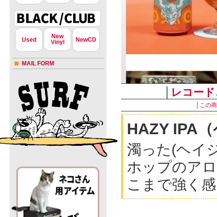
New
Used
NewCD
Vinyl
MAIL FORM
│
レコード
│
この商
HAZY I
濁った(ヘイジ
ホップのアロ
こまで強く感