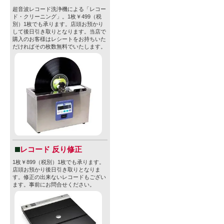
・原材料：麦
超音波レコード洗浄機による「レコー
ド・クリーニング」。1枚￥499（税
別）1枚でも承ります。店頭お預かり
・ホップ：Mosa
して後日引き取りとなります。当店で
購入のお客様はレシートをお持ちいた
・ブリュワリー
だければその枚数無料でいたします。
・スタイル：Ha
・内容量：35
・容器：CA
【Stone B
レコード 反り修正
ついて】
1枚￥899（税別）1枚でも承ります。
店頭お預かり後日引き取りとなりま
す。修正の出来ないレコードもござい
創業：1996
ます。事前にお問合せください。
拠点：アメリ
ィード