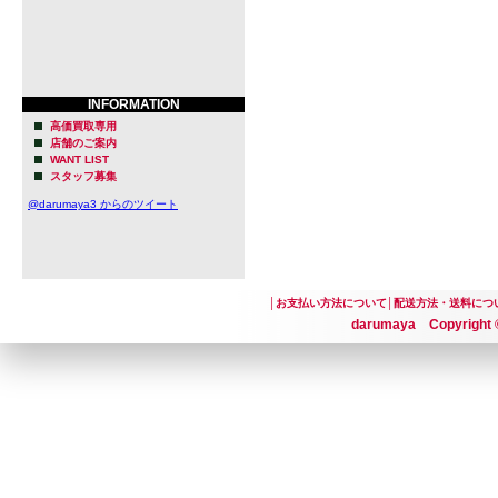
グナー(Ste
グレッグ・コッチ
INFORMATION
まだ「クラ
高価買取専用
店舗のご案内
ブリュワリ
WANT LIST
スタッフ募集
性格も違うこ
@darumaya3 からのツイート
ィエゴの中
スから「ロ
│
お支払い方法について
│
配送方法・送料につ
い」ブリュ
darumaya Copyright ©
グ」が199
醸造担当ス
生み出され