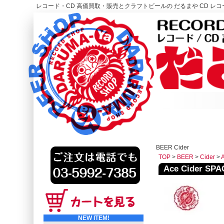
レコード・CD 高価買取・販売とクラフトビールの だるまや CD レコー
レコード高価買取はこちら
HOME
BEER Cider
TOP
>
BEER
>
Cider
>
Ace Cider 
NEW ITEM!