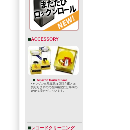
ACCESSORY
リーは、家族
カリフォルニ
1993年以
Amazon Market Place
*アマゾン出品商品は店頭在庫とは
ACEサイダ
異なりますので在庫確認には時間の
かかる場合がございます。
私たちは、世
私たちは革新
っています！
(メーカーサイ
型番
レコードクリーニング
non