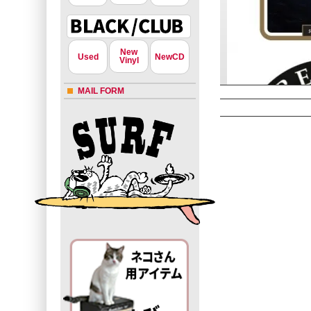
New
Used
NewCD
Vinyl
MAIL FORM