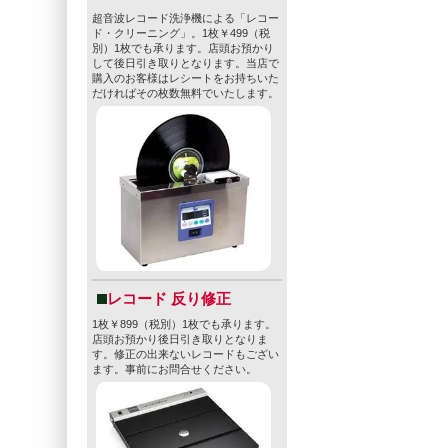
超音波レコード洗浄機による「レコー
販売価格
-
ド・クリーニング」。1枚￥499（税
別）1枚でも承ります。店頭お預かり
sold
して後日引き取りとなります。当店で
購入のお客様はレシートをお持ちいた
» 特定商取引法に基づ
だければその枚数無料でいたします。
Check
レコード 反り修正
1枚￥899（税別）1枚でも承ります。
店頭お預かり後日引き取りとなりま
す。修正の出来ないレコードもござい
ます。事前にお問合せください。