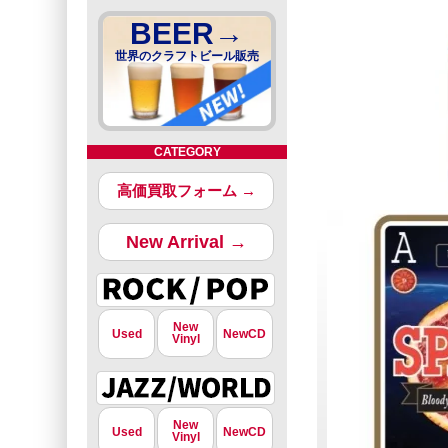
BEER→
世界のクラフトビール販売
CATEGORY
高価買取フォーム →
New Arrival →
New
Used
NewCD
Vinyl
New
Used
NewCD
Vinyl