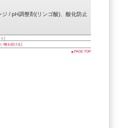
 / pH調整剤(リンゴ酸)、酸化防止
す！
│
range Craft Cider
買い物を続ける
│
）
▲PAGE TOP
から米国に移住したジェフリーハウスに
アンジェラはイギリスからアメリカに
ガスで結婚しました。