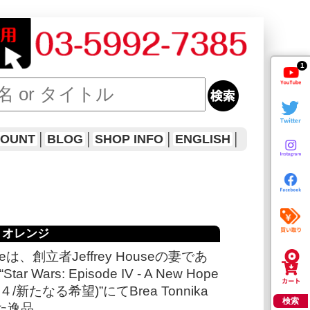
1
COUNT
│
BLOG
│
SHOP INFO
│
ENGLISH
│
ィ・オレンジ
angeは、創立者Jeffrey Houseの妻であ
Wars: Episode IV - A New Hope
たなる希望)”にてBrea Tonnika
検索
めた逸品。