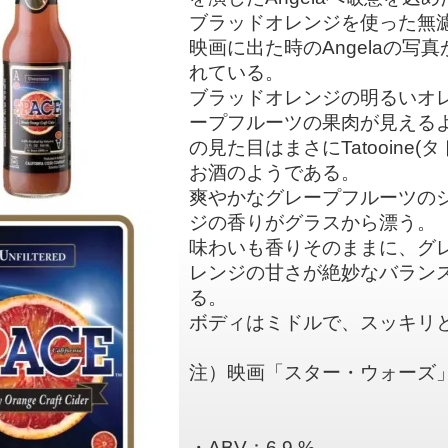
ブラッドオレンジを使った無
映画に出た時のAngelaの
れている。
ブラッドオレンジの明るいオ
ープフルーツの果肉が見える
の見た目はまさにTatooine
お酒のようである。
爽やかなグレープフルーツの
ジの香りがグラスから漂う。
味わいも香りそのままに、グ
レンジの甘さが絶妙なバラン
る。
ボディはミドルで、スッキリ
注）映画「スター・ウォーズ
・ABV：6.9 %