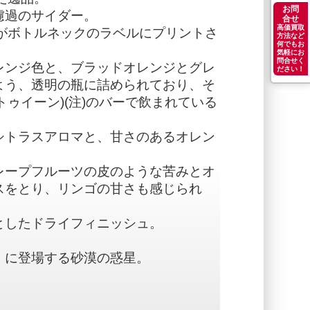
お問
濾過のサイダー。
合せ
高価買取
写真がボトルネックのラベルにプリントさ
方法など
何でもお
気軽にお
問合せく
レンジ色と、ブラッドオレンジとグレ
ださい！
よう、透明の瓶に詰められており、そ
(タトゥイーン)(注)のバーで飲まれている
シトラスアロマと、甘さのあるオレン
レープフルーツの皮のような苦みとオ
スをとり、リンゴの甘さも感じられ
としたドライフィニッシュ。
」に登場する砂漠の惑星。