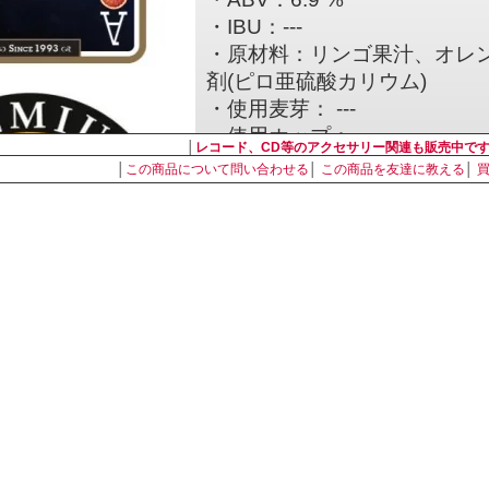
・IBU：---
・原材料：リンゴ果汁、オレンジ
剤(ピロ亜硫酸カリウム)
・使用麦芽： ---
・使用ホップ： ---
│
レコード、CD等のアクセサリー関連も販売中で
・スタイル：Unfiltered Bloody O
│
この商品について問い合わせる
│
この商品を友達に教える
│
・酒税区分：果実酒（発泡性
・内容量：355ml
・容器：Bottle
・ブリュワリー：Ace Cider
【ACE CIDERについて】
ACEは、1970年代に英国
よって設立されました。
彼の美しいガールフレンドの
彼を追いかけ、彼らはラスベ