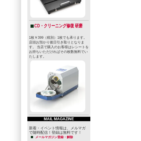
「マーケット
強烈な苦みを
れるとは言え
CD・クリーニング修復 研磨
1枚￥399（税別）1枚でも承ります。
このポリシー
店頭お預かり後日引き取りとなりま
す。 当店で購入のお客様はレシートを
「ある音楽雑誌
お持ちいただければその枚数無料でい
キャッチコピ
たします。
"Metalli
ズにとてつも
決して妥協せ
の飲みたいビ
2005年1
翌年にはブリ
MAIL MAGAZINE
Brewing Wor
新着・イベント情報は、メルマガ
で随時配信！登録は無料です！
それまでクラ
メールマガジン登録・解除