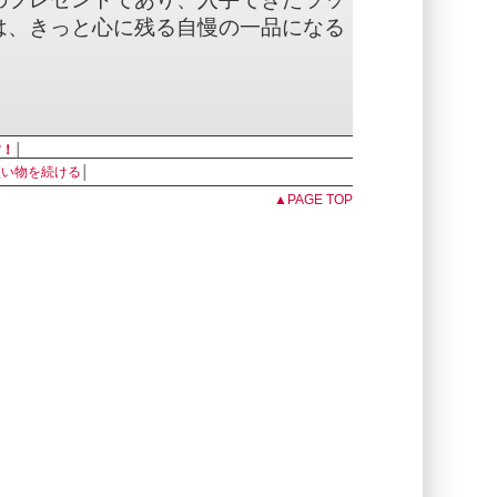
は、きっと心に残る自慢の一品になる
す！
│
買い物を続ける
│
Simcoe, Delta, Target, Amarillo,
▲PAGE TOP
on Sauvin, Motueka & Helga
トーンブリューイングについて】
ア州 エスコンディード
約46,400キロリットル、2019年実績)