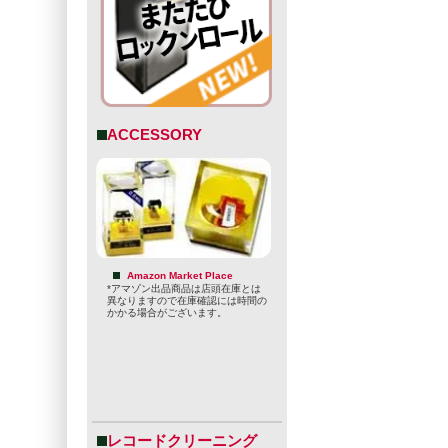
ACCESSORY
と社交的ビジネ
まだ「クラフ
Amazon Market Place
*アマゾン出品商品は店頭在庫とは
の2人の意気
異なりますので在庫確認には時間の
かかる場合がございます。
に世間に迎合
醸造担当ステ
担当グレッグ
そして、創業
レコードクリーニング