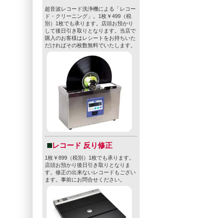
それこそが、
超音波レコード洗浄機による「レコー
ド・クリーニング」。1枚￥499（税
別）1枚でも承ります。店頭お預かり
スティーブが
して後日引き取りとなります。当店で
を大量投入し
購入のお客様はレシートをお持ちいた
だければその枚数無料でいたします。
もなかった。
今でこそ「I
フトビールシ
た。
知名度もなく
では人々が飛
レコード 反り修正
スティーブが
後のストーン
1枚￥899（税別）1枚でも承ります。
店頭お預かり後日引き取りとなりま
な存在だ。
す。修正の出来ないレコードもござい
ます。事前にお問合せください。
ストーンIP
駆けとなった
ストーンIP