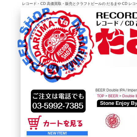
レコード・CD 高価買取・販売とクラフトビールの だるまや CD レコー
レコード高価買取はこちら
HOME
BEER Double IPA / Imper
TOP
>
BEER
>
Double I
Stone Enjoy
NEW ITEM!