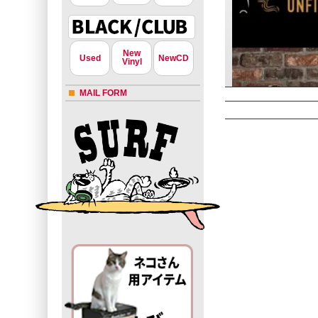
New
Used
NewCD
Vinyl
MAIL FORM