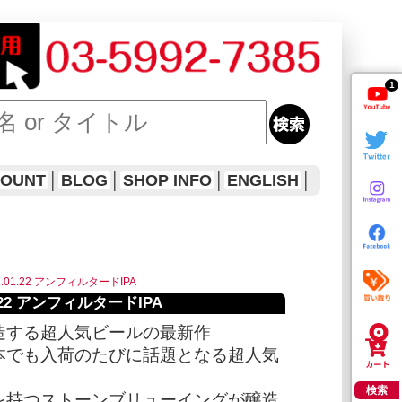
1
COUNT
│
BLOG
│
SHOP INFO
│
ENGLISH
│
イ 01.01.22 アンフィルタードIPA
.01.22 アンフィルタードIPA
造する超人気ビールの最新作
ーズは日本でも入荷のたびに話題となる超人気
検索
を持つストーンブリューイングが醸造