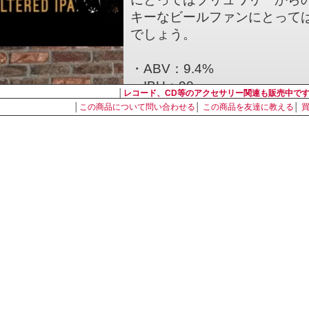
キーなビールファンにとって
でしょう。
・ABV：9.4%
・IBU：90
│
レコード、CD等のアクセサリー関連も販売中で
・原材料：麦芽、ホップ
│
この商品について問い合わせる
│
この商品を友達に教える
│
・ホップ：Nugget, Super Galena, 
Cascade, Galaxy, Citra, Nels
・スタイル：ダブルIPA
・内容量：355ml
・容器：ビン
【Stone Brewing / ス
創業：1996年
拠点：アメリカ カリフォルニ
年間生産量：395,000バレル(