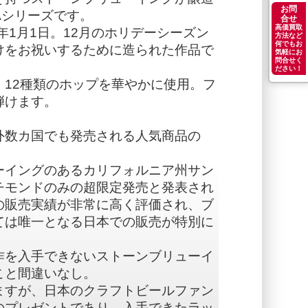
お問
Aシリーズです。
合せ
高価買取
年1月1日。12月のホリデーシーズン
方法など
何でもお
けをお祝いするために造られた作品で
気軽にお
問合せく
ださい！
12種類のホップを華やかに使用。フ
弾けます。
外数カ国でも発売される人気商品の
ーイングのあるカリフォルニア州サン
チモンドのみの超限定発売と発表され
の販売実績が非常に高く評価され、ブ
ては唯一となる日本での販売が特別に
。
作を入手できないストーンブリューイ
こと間違いなし。
ますが、日本のクラフトビールファン
のプレゼントであり、入手できたラッ