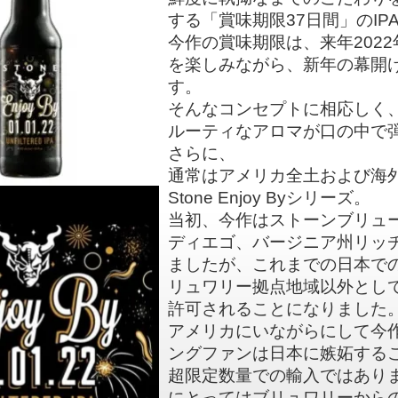
する「賞味期限37日間」のIP
今作の賞味期限は、来年2022
を楽しみながら、新年の幕開
す。
そんなコンセプトに相応しく、
ルーティなアロマが口の中で
さらに、
通常はアメリカ全土および海
Stone Enjoy Byシリーズ。
当初、今作はストーンブリュ
ディエゴ、バージニア州リッ
ましたが、これまでの日本で
リュワリー拠点地域以外とし
許可されることになりました
アメリカにいながらにして今
ングファンは日本に嫉妬する
超限定数量での輸入ではあり
にとってはブリュワリーから