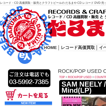
レコード・CD 高価買取・販売とクラフトビールの だるまや CD レコード DVD 売
レコード高価買取はこちら
HOME
│
HOME
│
レコード高価買取
│
イ
ROCK/POP USED 
TOP
>
ROCK/POP USED
>
COUNT
SAM NEELY /
Mind(LP)
NEW ITEM!