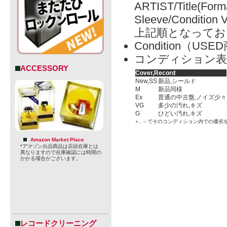
ARTIST/Title(Form
Sleeve/Condition 
上記順となってお
Condition（
コンディション表
ACCESSORY
Cover,Record
New,SS
新品,シールド
M
新品同様
Ex
普通の中古盤,ノイズ少々
VG
多少の汚れ,キズ
G
ひどい汚れ,キズ
＋, －でそのコンディション内での優劣
Amazon Market Place
*アマゾン出品商品は店頭在庫とは
異なりますので在庫確認には時間の
かかる場合がございます。
レコードクリーニング