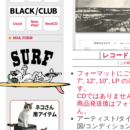
New
Used
NewCD
Vinyl
MAIL FORM
│
レコード
│
この商
フォーマットにご
7", 12", 1
す。
CDではありませ
商品発送後はフォ
ん。
アーティスト/タイ
国/コンディショ