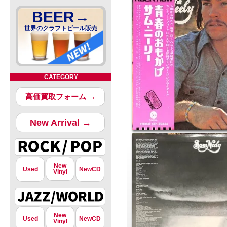
BEER→
世界のクラフトビール販売
CATEGORY
高価買取フォーム →
New Arrival →
New
Used
NewCD
Vinyl
New
Used
NewCD
Vinyl