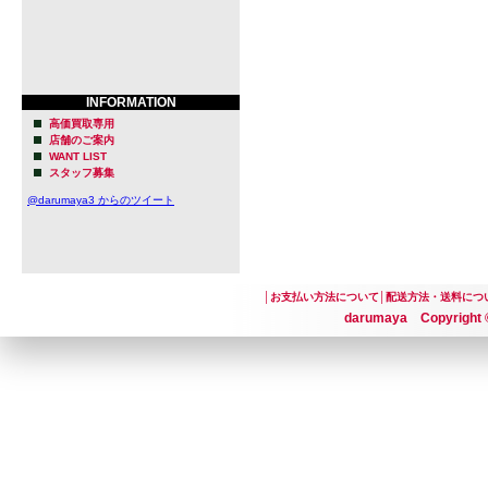
になり、そ
を造り上げ
多くのオムニ
INFORMATION
Proefで造
高価買取専用
店舗のご案内
WANT LIST
スタッフ募集
一方カール
@darumaya3 からのツイート
ックデザイ
脱したジーンズ
│
お支払い方法について
│
配送方法・送料につ
創始者の１
darumaya Copyright ©
彼は、ヘノ
ビールの会
れると、そ
大変気に入