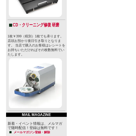
彼らは、ビ
とを目指し
イルその全
CD・クリーニング修復 研磨
総合し楽し
1枚￥399（税別）1枚でも承ります。
店頭お預かり後日引き取りとなりま
ているので
す。 当店で購入のお客様はレシートを
お持ちいただければその枚数無料でい
たします。
これは非常
は実現させ
ヘノクは、
たが、いつ
リューイン
MAIL MAGAZINE
そして遂に
新着・イベント情報は、メルマガ
ベルギーのDe 
で随時配信！登録は無料です！
メールマガジン登録・解除