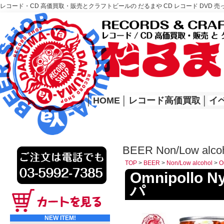
レコード・CD 高価買取・販売とクラフトビールの だるまや CD レコード DVD 売
レコード高価買取はこちら
HOME
│
HOME
│
レコード高価買取
│
イ
BEER Non/Low alco
TOP
>
BEER
>
Non/Low alcohol
>
O
Omnipollo
パ
NEW ITEM!