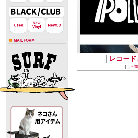
New
Used
NewCD
Vinyl
MAIL FORM
│
レコード
│
この商
ソッパ