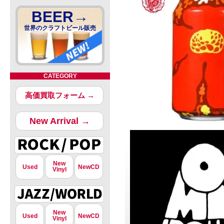
BEER→
世界のクラフトビール販売
CATEGORY
高価買取フォーム →
New Arrival →
New
Used
NewCD
Vinyl
New
Used
NewCD
Vinyl