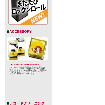
ローズヒッ
開栓した直
り、とても
サクランボ
ACCESSORY
し、最後は
ような後味
まさに癒し
Amazon Market Place
*アマゾン出品商品は店頭在庫とは
・Beer Type:
異なりますので在庫確認には時間の
かかる場合がございます。
・ABV: 0.3%
・原材料: 
ップ、酵母
・原産国: 
レコードクリーニング