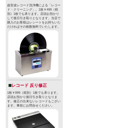
・内容量: 330
超音波レコード洗浄機による「レコー
ド・クリーニング」。1枚￥499（税
別）1枚でも承ります。店頭お預かり
・容器: CAN
して後日引き取りとなります。当店で
購入のお客様はレシートをお持ちいた
だければその枚数無料でいたします。
★【オムニ
圧倒的セン
のファンを
2011年にHe
ィ）とKarl
レコード 反り修正
の二人で設立
1枚￥899（税別）1枚でも承ります。
店頭お預かり後日引き取りとなりま
す。修正の出来ないレコードもござい
ます。事前にお問合せください。
オムニポロ
問い続けるこ