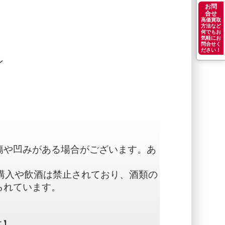
お問
合せ
高価買取
方法など
何でもお
気軽にお
問合せく
ださい！
ン
傷や凹みがある場合がございます。あ
購入や飲酒は禁止されており、酒類の
られています。
て】