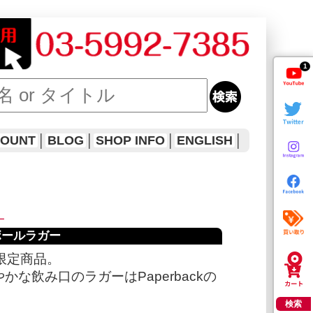
1
COUNT
│
BLOG
│
SHOP INFO
│
ENGLISH
│
ー
ットボールラガー
限定商品。
な飲み口のラガーはPaperbackの
検索