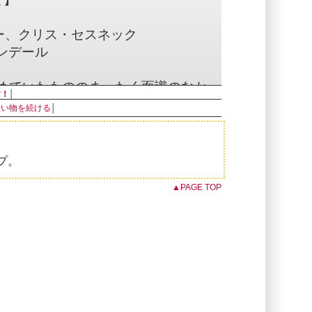
ー、クリス・セスネック
ンデール
勤めていたもののまったく面識のなかっ
す！
│
内で交わした運命的なメールのやり取
買い物を続ける
│
。
に顔を合わせた直後から美味しいクラ
あることに気がつきました。
プ。
ガレージに「ラボ」という愛称で親し
▲PAGE TOP
した。
醸造するためのあらゆるものが揃って
に販売することはできませんでした
ピを試行錯誤しました。
ールを飲みながら話をする社交場でも
があるということから、後
g”という名前の由来になりました。