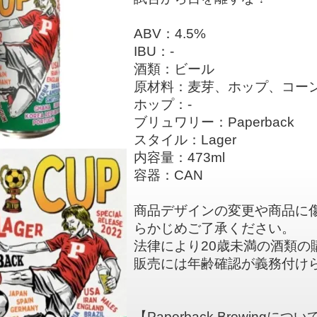
ABV：4.5%
IBU：-
酒類：ビール
原材料：麦芽、ホップ、コー
ホップ：-
ブリュワリー：Paperback
スタイル：Lager
内容量：473ml
容器：CAN
商品デザインの変更や商品に
らかじめご了承ください。
法律により20歳未満の酒類の
販売には年齢確認が義務付け
【Paperback Brewingについ