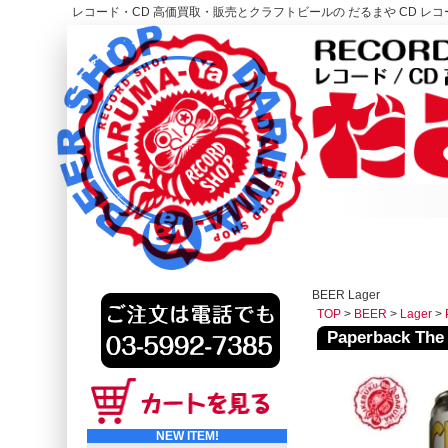
レコード・CD 高価買取・販売とクラフトビールの だるまや CD レコー
レコード高価買取はこちら
HOME
BEER Lager
TOP
>
BEER
>
Lager
>
Paperback 
NEW ITEM!