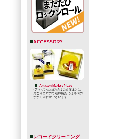
ACCESSORY
たパルプマガ
味悪いカバー
また、醸造責
Amazon Market Place
*アマゾン出品商品は店頭在庫とは
してきました
異なりますので在庫確認には時間の
かかる場合がございます。
特に21st Ame
のメダルを獲
ロサンゼルス
大戦時の戦闘
ストーリーテ
レコードクリーニング