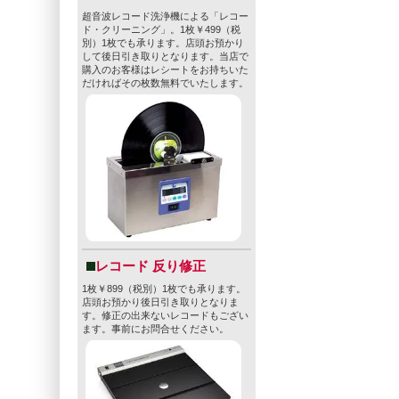
ドの美学を体
超音波レコード洗浄機による「レコー
「ペーパーバ
ド・クリーニング」。1枚￥499（税
別）1枚でも承ります。店頭お預かり
「私たちは8
して後日引き取りとなります。当店で
お客様と話し
購入のお客様はレシートをお持ちいた
だければその枚数無料でいたします。
型番
non
販売価格
-
sold
» 特定商取引法に基づ
レコード 反り修正
1枚￥899（税別）1枚でも承ります。
店頭お預かり後日引き取りとなりま
す。修正の出来ないレコードもござい
ます。事前にお問合せください。