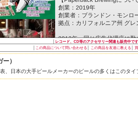
創業：2019年
創業者：ブランドン・モンロ
拠点：カリフォルニア州 グレ
2013年、同じ広告代理店に
│
レコード、CD等のアクセサリー関連も販売中で
たブランドンとクリスが職場
│
この商品について問い合わせる
│
この商品を友達に教える
│
りからすべては始まりました
ガー）
クリスとブランドンは、互い
フトビールが二人の共通点で
表、日本の大手ビールメーカーのビールの多くはこのタイ
そこからすぐにブランドンの
んでいた自家醸造所を作りま
そこには、高品質のビールを
いて、造ったビールを合法的
が、さまざまなビールのレシ
また、ラボは友人を招いてビ
あり、ビールにはストーリー
に”Paperback Brewin