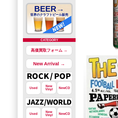
BEER→
世界のクラフトビール販売
CATEGORY
高価買取フォーム →
New Arrival →
New
Used
NewCD
Vinyl
New
Used
NewCD
Vinyl