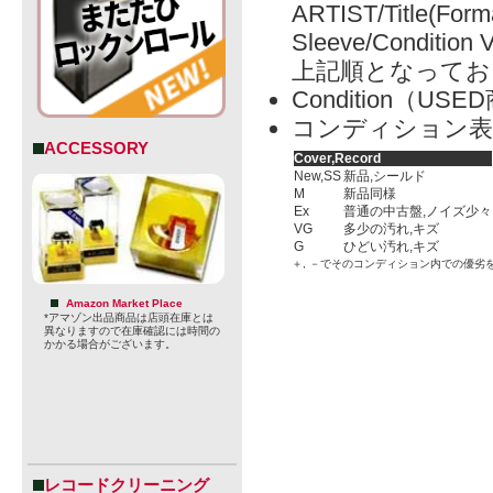
ARTIST/Title(Form
Sleeve/Condition 
上記順となってお
Condition（
コンディション表
ACCESSORY
Cover,Record
New,SS
新品,シールド
M
新品同様
Ex
普通の中古盤,ノイズ少々
VG
多少の汚れ,キズ
G
ひどい汚れ,キズ
＋, －でそのコンディション内での優劣
Amazon Market Place
*アマゾン出品商品は店頭在庫とは
異なりますので在庫確認には時間の
かかる場合がございます。
レコードクリーニング