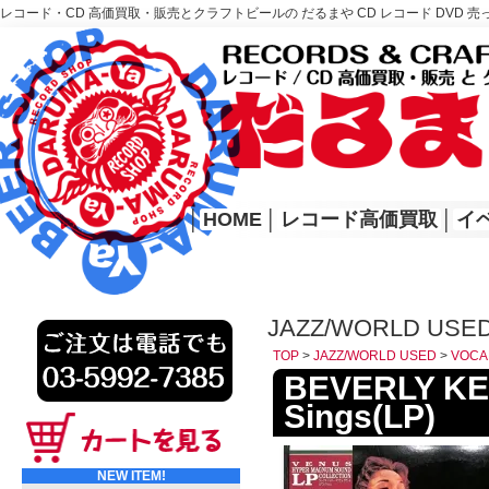
レコード・CD 高価買取・販売とクラフトビールの だるまや CD レコード DVD 売
レコード高価買取はこちら
HOME
│
HOME
│
レコード高価買取
│
イ
JAZZ/WORLD USE
TOP
>
JAZZ/WORLD USED
>
VOCA
BEVERLY KEL
Sings(LP)
NEW ITEM!