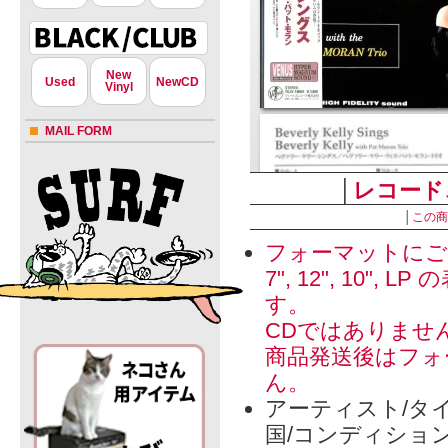
New
Used
NewCD
Vinyl
MAIL FORM
│
レコード
│
この商
フォーマットにご
7", 12", 1
す。
CDではありませ
商品発送後はフォ
ん。
アーティスト/タイ
国/コンディショ