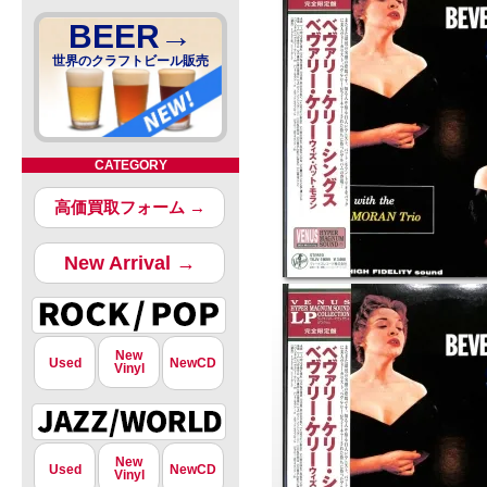
BEER→
世界のクラフトビール販売
CATEGORY
高価買取フォーム →
New Arrival →
New
Used
NewCD
Vinyl
New
Used
NewCD
Vinyl