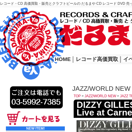
レコード・CD 高価買取・販売とクラフトビールの だるまや CD レコード DVD 売
レコード高価買取はこちら
HOME
│
HOME
│
レコード高価買取
│
イ
JAZZ/WORLD NEW
TOP
>
JAZZ/WORLD NEW
>
JAZZ 
DIZZY GILLES
Live at Carne
NEW ITEM!