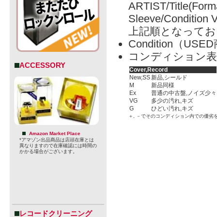
ARTIST/Title(Form
Sleeve/Condition 
上記順となってお
Condition（
コンディション表
ACCESSORY
Cover,Record
New,SS
新品,シールド
M
新品同様
Ex
普通の中古盤,ノイズ少々
VG
多少の汚れ,キズ
G
ひどい汚れ,キズ
＋, －でそのコンディション内での優劣
Amazon Market Place
*アマゾン出品商品は店頭在庫とは
異なりますので在庫確認には時間の
かかる場合がございます。
レコードクリーニング