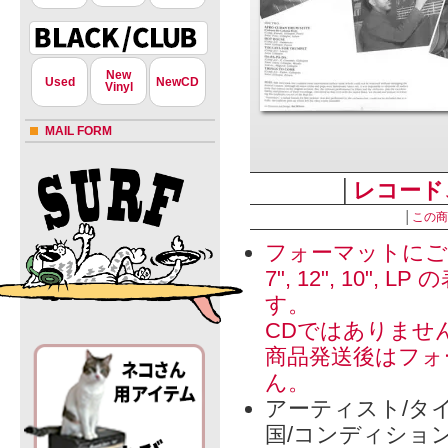
New
Used
NewCD
Vinyl
MAIL FORM
│
レコード
│
この商
フォーマットにご
» 特定商取引法に
7", 12", 1
す。
CDではありませ
商品発送後はフォ
ん。
アーティスト/タイ
国/コンディショ