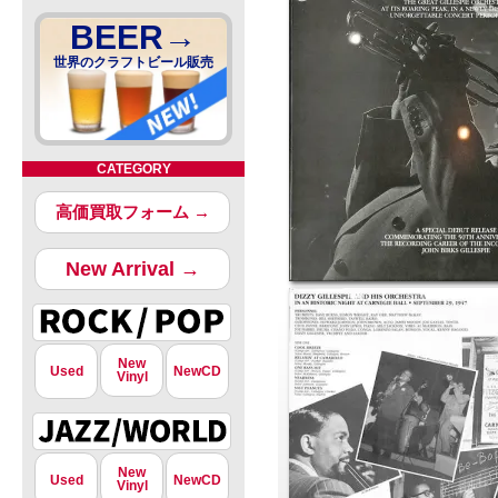
BEER→
世界のクラフトビール販売
CATEGORY
高価買取フォーム →
New Arrival →
New
Used
NewCD
Vinyl
New
Used
NewCD
Vinyl