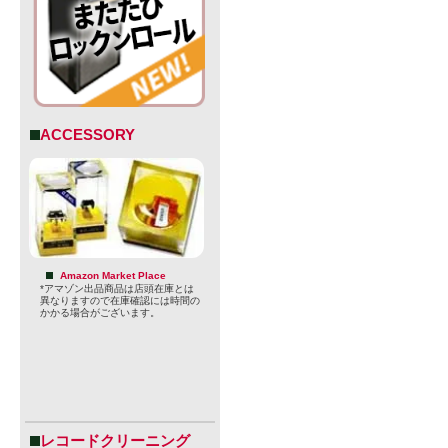
ACCESSORY
合がござい
Amazon Market Place
*アマゾン出品商品は店頭在庫とは
い。
異なりますので在庫確認には時間の
かかる場合がございます。
※法律により
止されてお
付けられて
レコードクリーニング