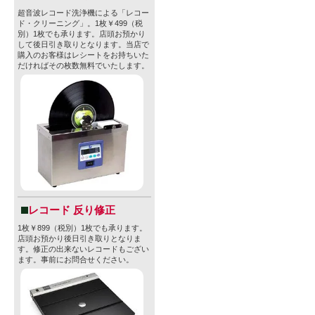
超音波レコード洗浄機による「レコー
【Sonnen Hi
ド・クリーニング」。1枚￥499（税
別）1枚でも承ります。店頭お預かり
カレドンと
して後日引き取りとなります。当店で
購入のお客様はレシートをお持ちいた
トの郊外に
だければその枚数無料でいたします。
造施設をもつSonn
氏によって 2
開始したフ
シンプルか
長けたスタ
ーションし
レコード 反り修正
1枚￥899（税別）1枚でも承ります。
エール、セ
店頭お預かり後日引き取りとなりま
す。修正の出来ないレコードもござい
ールのもの
ます。事前にお問合せください。
ブリッドま
どれもほぼ