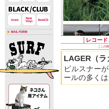
New
Used
NewCD
Vinyl
MAIL FORM
│
レコード
│
この商
LAGER（
ピルスナーが
ールの多くは