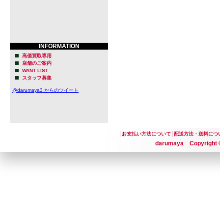
Brewing、 
ターの Clou
ブルワリー
INFORMATION
地元カナダに
高価買取専用
店舗のご案内
WANT LIST
もの果樹園
スタッフ募集
たとか。
@darumaya3 からのツイート
こうしたバッ
Sonnen 
│
お支払い方法について
│
配送方法・送料につ
をもってク
darumaya Copyright ©
然と言えよ
シンプルで
に長けた味わい
のビールや