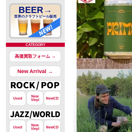
BEER→
世界のクラフトビール販売
CATEGORY
高価買取フォーム →
New Arrival →
New
Used
NewCD
Vinyl
New
Used
NewCD
Vinyl