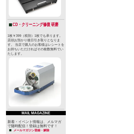
もシンプル
実際ブルワ
CD・クリーニング修復 研磨
蜂場も保有
1枚￥399（税別）1枚でも承ります。
料をビール
店頭お預かり後日引き取りとなりま
す。 当店で購入のお客様はレシートを
ハウスブル
お持ちいただければその枚数無料でい
たします。
創業者であるCa
年〜 1982
Barurei 
おり、父親
境で育った
MAIL MAGAZINE
スコットラ
新着・イベント情報は、メルマガ
で随時配信！登録は無料です！
醸造科学を専攻
メールマガジン登録・解除