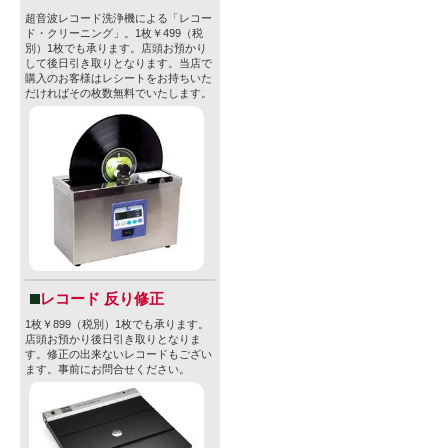
造施設をもつSonn
超音波レコード洗浄機による「レコー
氏によって 2
ド・クリーニング」。1枚￥499（税
別）1枚でも承ります。店頭お預かり
開始したフ
して後日引き取りとなります。当店で
購入のお客様はレシートをお持ちいた
シンプルか
だければその枚数無料でいたします。
長けたスタ
ーションし
エール、セ
ールのもの
ブリッドま
どれもほぼ
レコード 反り修正
1枚￥899（税別）1枚でも承ります。
もシンプル
店頭お預かり後日引き取りとなりま
す。修正の出来ないレコードもござい
実際ブルワ
ます。事前にお問合せください。
蜂場も保有
料をビール