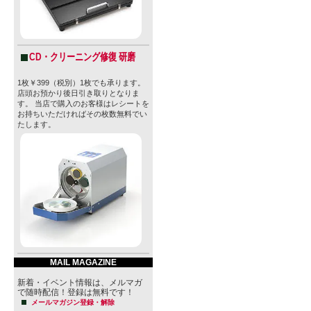
ハウスブル
CD・クリーニング修復 研磨
創業者であるCa
1枚￥399（税別）1枚でも承ります。
年〜 1982
店頭お預かり後日引き取りとなりま
す。 当店で購入のお客様はレシートを
Barurei 
お持ちいただければその枚数無料でい
たします。
おり、父親
境で育った
スコットラ
醸造科学を専攻
Brewing、 
ターの Clou
MAIL MAGAZINE
ブルワリー
新着・イベント情報は、メルマガ
で随時配信！登録は無料です！
地元カナダに
メールマガジン登録・解除