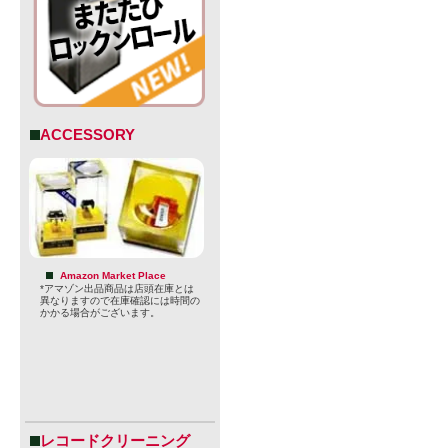
ACCESSORY
には年齢確
Amazon Market Place
*アマゾン出品商品は店頭在庫とは
異なりますので在庫確認には時間の
かかる場合がございます。
【Sonnen Hi
カレドンと
トの郊外に
レコードクリーニング