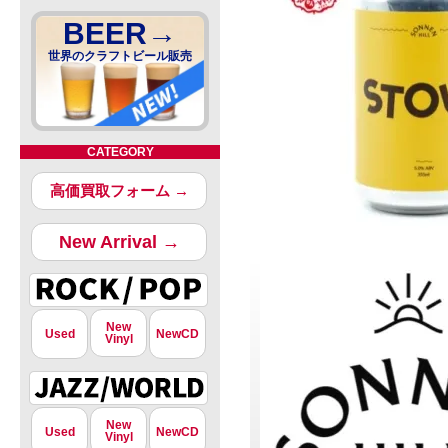
BEER→
世界のクラフトビール販売
CATEGORY
高価買取フォーム →
New Arrival →
New
Used
NewCD
Vinyl
New
Used
NewCD
Vinyl