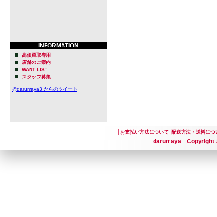
もの果樹園
たとか。
こうしたバッ
INFORMATION
Sonnen 
高価買取専用
店舗のご案内
WANT LIST
をもってク
スタッフ募集
然と言えよ
@darumaya3 からのツイート
シンプルで
に長けた味わい
│
お支払い方法について
│
配送方法・送料につ
のビールや
darumaya Copyright ©
体感して欲
型番
none
販売価格
-
sold out