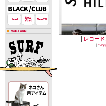
New
Used
NewCD
Vinyl
MAIL FORM
│
レコード
│
この商