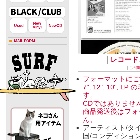
New
Used
NewCD
Vinyl
MAIL FORM
│
レコード
│
この商
フォーマットにご
7", 12", 1
す。
CDではありませ
商品発送後はフォ
ん。
アーティスト/タイ
国/コンディショ