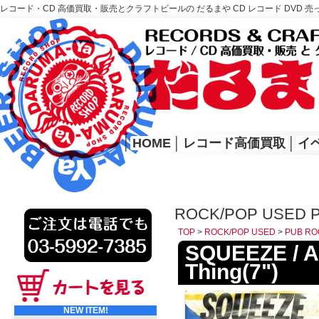
レコード・CD 高価買取・販売とクラフトビールの だるまや CD レコード DVD 売
レコード高価買取はこちら
HOME
│
HOME
│
レコード高価買取
│
イ
ROCK/POP USED 
TOP
>
ROCK/POP USED
>
PUB RO
SQUEEZE / An
Thing(7")
NEW ITEM!