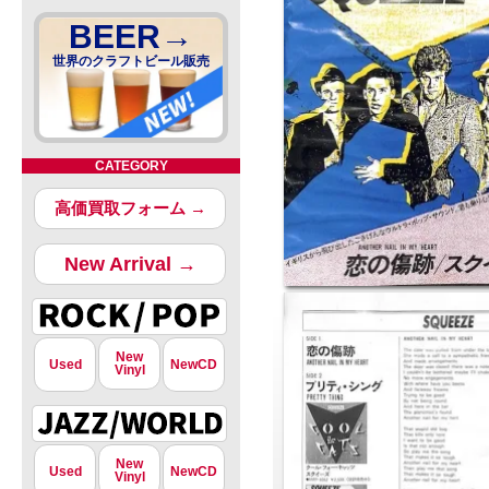
BEER→
世界のクラフトビール販売
CATEGORY
高価買取フォーム →
New Arrival →
New
Used
NewCD
Vinyl
New
Used
NewCD
Vinyl