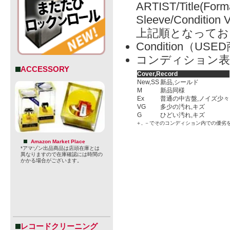
ARTIST/Title(Form
Sleeve/Condition 
上記順となってお
Condition（
コンディション表
ACCESSORY
Cover,Record
New,SS
新品,シールド
M
新品同様
Ex
普通の中古盤,ノイズ少々
VG
多少の汚れ,キズ
G
ひどい汚れ,キズ
＋, －でそのコンディション内での優劣
Amazon Market Place
*アマゾン出品商品は店頭在庫とは
異なりますので在庫確認には時間の
かかる場合がございます。
レコードクリーニング