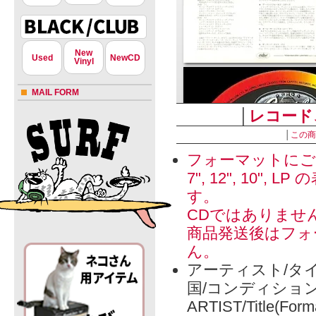
New
Used
NewCD
Vinyl
MAIL FORM
│
レコード
│
この商
フォーマットにご
7", 12", 1
す。
CDではありませ
商品発送後はフォ
ん。
アーティスト/タイ
国/コンディショ
ARTIST/Title(Form