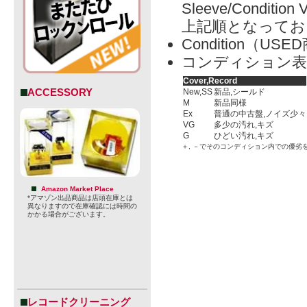
Sleeve/Condition 
上記順となってお
Condition（
コンディション表
Cover,Record
ACCESSORY
New,SS
新品,シールド
M
新品同様
Ex
普通の中古盤,ノイズ少々
VG
多少の汚れ,キズ
G
ひどい汚れ,キズ
＋, －でそのコンディション内での優劣
Amazon Market Place
*アマゾン出品商品は店頭在庫とは
異なりますので在庫確認には時間の
かかる場合がございます。
レコードクリーニング