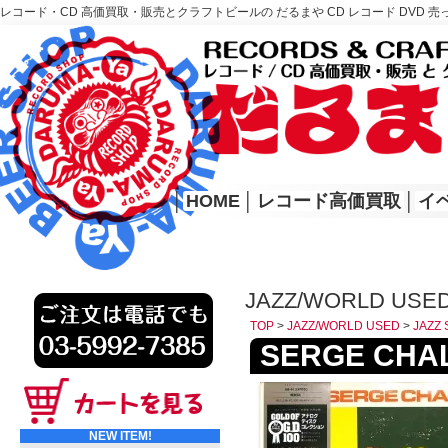
レコード・CD 高価買取・販売とクラフトビールの だるまや CD レコード DVD 売
レコード高価買取はこちら
HOME
│
HOME
│
レコード高価買取
│
イ
JAZZ/WORLD USED
TOP
>
JAZZ/WORLD USED
>
JAZZ 
SERGE CHALO
NEW ITEM!