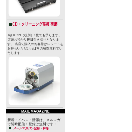
※法律により
止されてお
付けられて
CD・クリーニング修復 研磨
1枚￥399（税別）1枚でも承ります。
店頭お預かり後日引き取りとなりま
す。 当店で購入のお客様はレシートを
お持ちいただければその枚数無料でい
たします。
【Pure Pro
・創業： 201
・場所：カリ
・創業者： 
バー
・サンディエ
MAIL MAGAZINE
・1% for The
新着・イベント情報は、メルマガ
で随時配信！登録は無料です！
メールマガジン登録・解除