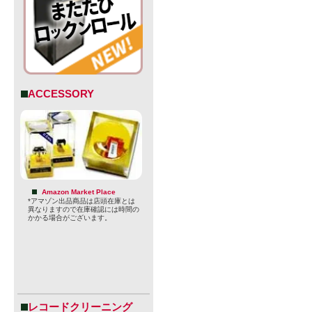
ACCESSORY
Amazon Market Place
*アマゾン出品商品は店頭在庫とは
スの味わい
異なりますので在庫確認には時間の
かかる場合がございます。
サンディエ
身に感じら
・ABV：5.1
レコードクリーニング