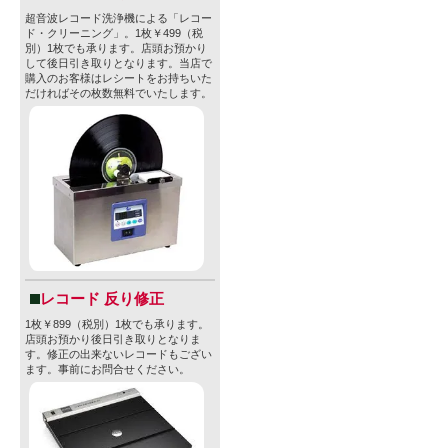
・IBU：-
超音波レコード洗浄機による「レコー
ド・クリーニング」。1枚￥499（税
別）1枚でも承ります。店頭お預かり
・原材料：
して後日引き取りとなります。当店で
購入のお客様はレシートをお持ちいた
・スタイル：Cit
だければその枚数無料でいたします。
・酒税区分：
・内容量：47
・容器：CA
・保存方法：
・賞味期限：20
・JAN：8600
レコード 反り修正
1枚￥899（税別）1枚でも承ります。
店頭お預かり後日引き取りとなりま
す。修正の出来ないレコードもござい
※商品デザ
ます。事前にお問合せください。
る場合がご
さい。