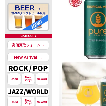
BEER→
世界のクラフトビール販売
CATEGORY
高価買取フォーム →
New Arrival →
New
Used
NewCD
Vinyl
New
Used
NewCD
Vinyl