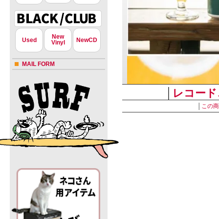
New
Used
NewCD
Vinyl
MAIL FORM
│
レコード
│
この商