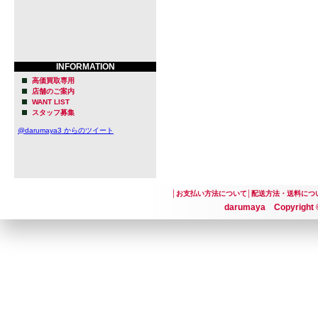
■素晴らしい
貫く
「Pura V
INFORMATION
もと、地元の
高価買取専用
店舗のご案内
力、そして
WANT LIST
スタッフ募集
を造るブリ
@darumaya3 からのツイート
材料の調達
こと、タッ
│
お支払い方法について
│
配送方法・送料につ
で、ありとあら
darumaya Copyright ©
わりが詰め
全ての缶・
は「素晴ら
まったビー