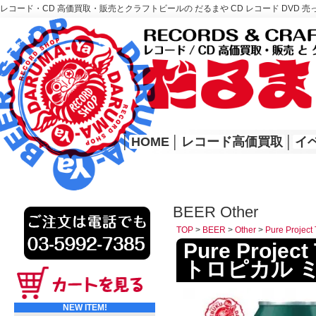
レコード・CD 高価買取・販売とクラフトビールの だるまや CD レコード DVD 売
レコード高価買取はこちら
HOME
│
HOME
│
レコード高価買取
│
イ
BEER Other
TOP
>
BEER
>
Other
>
Pure Proj
Pure Proje
トロピカル 
NEW ITEM!