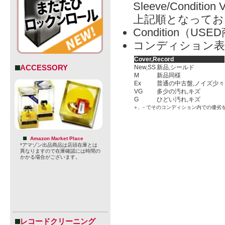
Sleeve/Condition 
上記順となってお
Condition（
コンディション表
Cover,Record
ACCESSORY
New,SS
新品,シールド
M
新品同様
Ex
普通の中古盤,ノイズ少々
VG
多少の汚れ,キズ
G
ひどい汚れ,キズ
＋, －でそのコンディション内での優劣
Amazon Market Place
*アマゾン出品商品は店頭在庫とは
異なりますので在庫確認には時間の
かかる場合がございます。
レコードクリーニング