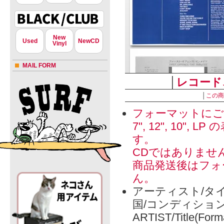
New
Used
NewCD
Vinyl
MAIL FORM
│
レコード
│
この商
フォーマットにご
7", 12", 1
す。
CDではありませ
商品発送後はフォ
ん。
アーティスト/タイ
国/コンディショ
ARTIST/Title(Form