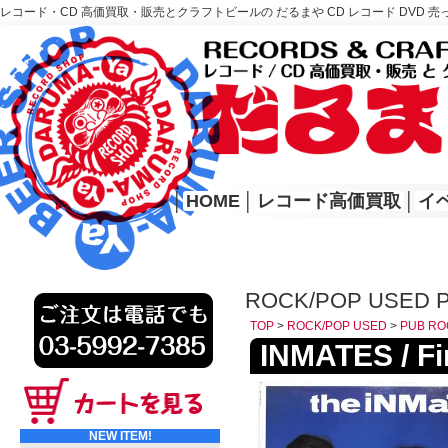
レコード・CD 高価買取・販売とクラフトビールの だるまや CD レコード DVD 売
レコード高価買取はこちら
HOME
│
HOME
│
レコード高価買取
│
イ
ROCK/POP USED 
TOP
>
ROCK/POP USED
>
PUB RO
INMATES / Fi
NEW ITEM!