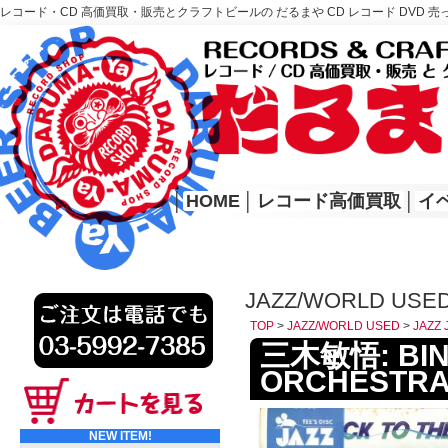
レコード・CD 高価買取・販売とクラフトビールの だるまや CD レコード DVD 売
レコード高価買取はこちら
HOME
│
HOME
│
レコード高価買取
│
イ
JAZZ/WORLD USED
TOP
>
JAZZ/WORLD USED
>
JAZZ
三木敏悟: BING
ORCHESTRA /
NEW ITEM!