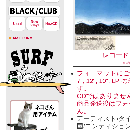
New
Used
NewCD
Vinyl
MAIL FORM
│
レコード
│
この商
フォーマットにご
7", 12", 1
す。
CDではありませ
商品発送後はフォ
ん。
アーティスト/タイ
国/コンディショ