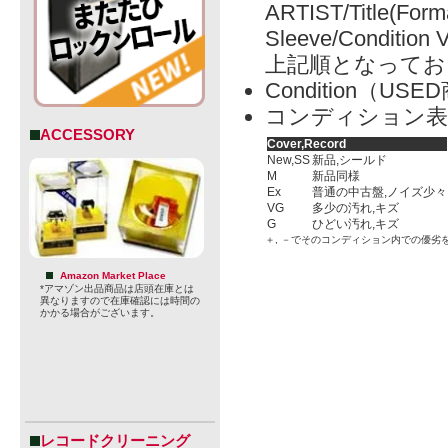
ARTIST/Title(Form
Sleeve/Condition 
上記順となってお
Condition（
コンディション表
ACCESSORY
Cover,Record
New,SS
新品,シールド
M
新品同様
Ex
普通の中古盤,ノイズ少々
VG
多少の汚れ,キズ
G
ひどい汚れ,キズ
＋, －でそのコンディション内での優劣
Amazon Market Place
*アマゾン出品商品は店頭在庫とは
異なりますので在庫確認には時間の
かかる場合がございます。
レコードクリーニング