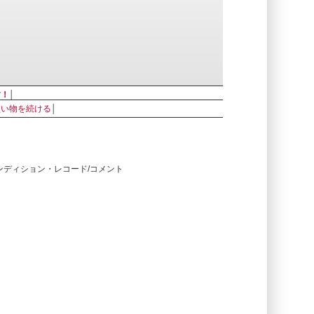
す！
│
買い物を続ける
│
コンディション・レコード/コメント