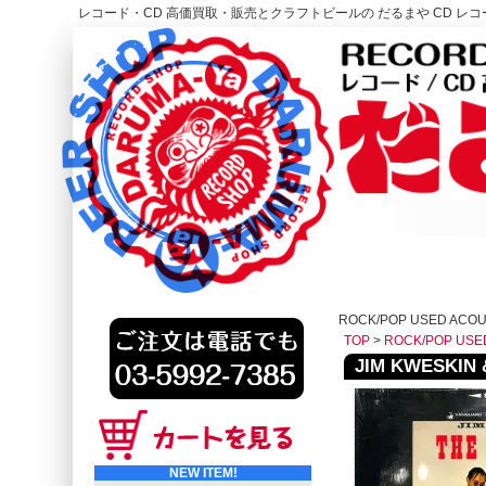
レコード・CD 高価買取・販売とクラフトビールの だるまや CD レコー
レコード高価買取はこちら
HOME
ROCK/POP USED ACOU
TOP
>
ROCK/POP USE
JIM KWESKIN &
NEW ITEM!