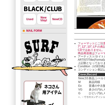
New
Used
NewCD
Vinyl
MAIL FORM
フォーマットにご注
7", 12", 10"
CDではありません。
商品発送後はフォー
アーティスト/タイト
ARTIST/Title(Format
上記順となっており
Condition（U
コンディション表記は
Cover,Record
New,SS
新品,シール
M
新品同様
Ex
普通の中古盤
VG
多少の汚れ,
G
ひどい汚れ,
＋, －でそのコンディシ