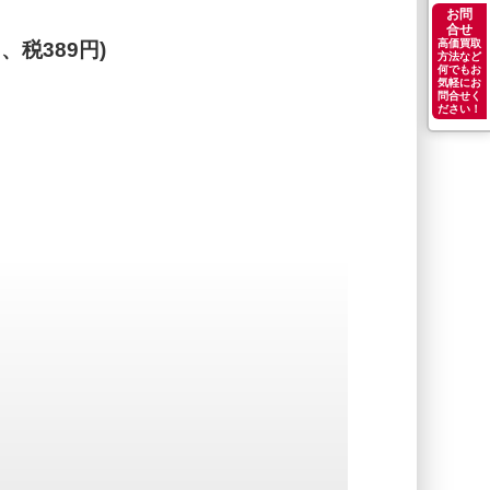
お問
合せ
高価買取
円、税389円)
方法など
何でもお
気軽にお
問合せく
ださい！