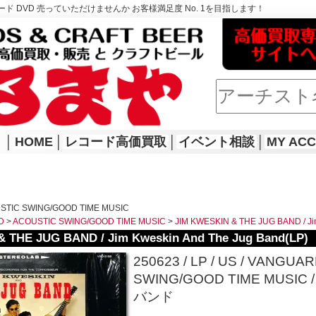
ド DVD 売っていただけませんか お客様満足度 No. 1を目指します！
│
HOME
│
レコード高価買取
│
イベント相談
│
MY AC
STIC SWING/GOOD TIME MUSIC
D
>
ACOUSTIC SWING/GOOD TIME MUSIC
>
JIM KWESKIN & THE JUG BAND / Ji
 THE JUG BAND / Jim Kweskin And The Jug Band(LP)
250623 / LP / US / VANGUARD
SWING/GOOD TIME MUSIC
バンド