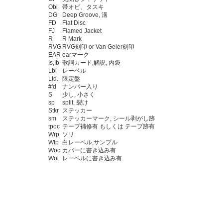
Obi
帯オビ、タスキ
DG
Deep Groove, 溝
FD
Flat Disc
FJ
Flamed Jacket
R
R Mark
RVG
RVG刻印 or Van Geler刻印
EAR
earマーク
Is,Ib
歌詞カード,解説, 内袋
Lbl
レーベル
Ltd.
限定盤
#'d
ナンバー入り
S
少し, 小さく
sp
split, 裂け
Stkr
ステッカー
sm
ステッカーマーク, シール剥がし跡
tpoc
テープ補修有 もしくは テープ跡有
Wrp
ソリ
Wlp
白レーベル,サンプル
Woc
カバーに書き込み有
Wol
レーベルに書き込み有