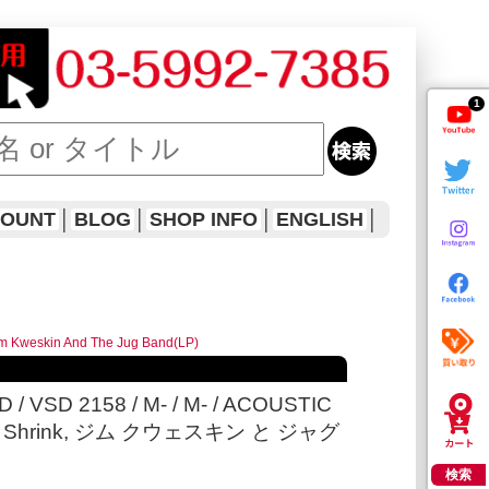
1
COUNT
│
BLOG
│
SHOP INFO
│
ENGLISH
│
m Kweskin And The Jug Band(LP)
 / VSD 2158 / M- / M- / ACOUSTIC
 / Shrink, ジム クウェスキン と ジャグ
検索