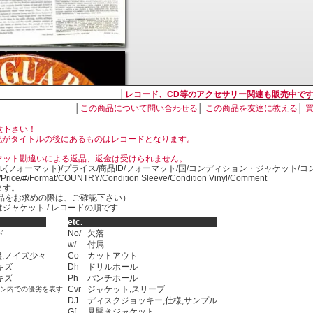
│
レコード、CD等のアクセサリー関連も販売中で
│
この商品について問い合わせる
│
この商品を友達に教える
│
意下さい！
, LP の表記がタイトルの後にあるものはレコードとなります。
マット勘違いによる返品、返金は受けられません。
ル(フォーマット)/プライス/商品ID/フォーマット/国/コンディション・ジャケット/
)/Price/#/Format/COUNTRY/Condition Sleeve/Condition Vinyl/Comment
ます。
SED商品をお求めの際は、ご確認下さい）
ジャケット / レコードの順です
etc.
ド
No/
欠落
w/
付属
,ノイズ少々
Co
カットアウト
キズ
Dh
ドリルホール
キズ
Ph
パンチホール
Cvr
ジャケット,スリーブ
ョン内での優劣を表す
DJ
ディスクジョッキー,仕様,サンプル
Gf
見開きジャケット