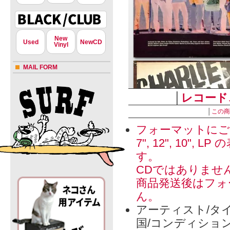
New
Used
NewCD
Vinyl
MAIL FORM
│
レコード
│
この商
フォーマットにご
7", 12", 1
す。
CDではありませ
商品発送後はフォ
ん。
アーティスト/タイ
国/コンディショ