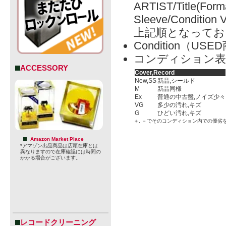
ARTIST/Title(Form
Sleeve/Condition 
上記順となってお
Condition（
コンディション表
ACCESSORY
Cover,Record
New,SS
新品,シールド
M
新品同様
Ex
普通の中古盤,ノイズ少々
VG
多少の汚れ,キズ
G
ひどい汚れ,キズ
＋, －でそのコンディション内での優劣
Amazon Market Place
*アマゾン出品商品は店頭在庫とは
異なりますので在庫確認には時間の
かかる場合がございます。
レコードクリーニング