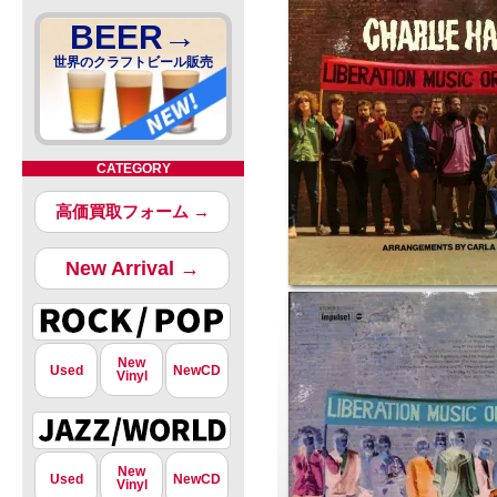
BEER→
世界のクラフトビール販売
CATEGORY
高価買取フォーム →
New Arrival →
New
Used
NewCD
Vinyl
New
Used
NewCD
Vinyl