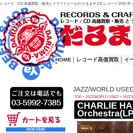
レコード・CD 高価買取・販売とクラフトビールの だるまや CD レコード DVD 売
レコード高価買取はこちら
HOME
│
HOME
│
レコード高価買取
│
イ
JAZZ/WORLD USED
TOP
>
JAZZ/WORLD USED
>
JAZZ 
CHARLIE HAD
Orchestra(LP
NEW ITEM!