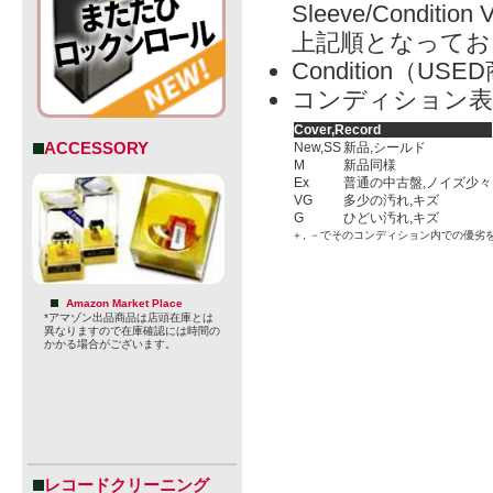
Sleeve/Condition 
上記順となってお
Condition（
コンディション表
Cover,Record
ACCESSORY
New,SS
新品,シールド
M
新品同様
Ex
普通の中古盤,ノイズ少々
VG
多少の汚れ,キズ
G
ひどい汚れ,キズ
＋, －でそのコンディション内での優劣
Amazon Market Place
*アマゾン出品商品は店頭在庫とは
異なりますので在庫確認には時間の
かかる場合がございます。
レコードクリーニング