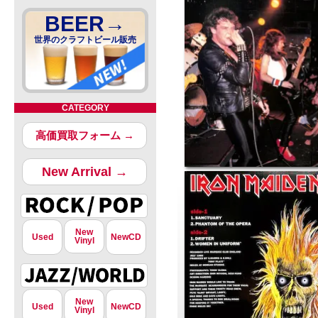
BEER→
世界のクラフトビール販売
CATEGORY
高価買取フォーム →
New Arrival →
New
Used
NewCD
Vinyl
New
Used
NewCD
Vinyl