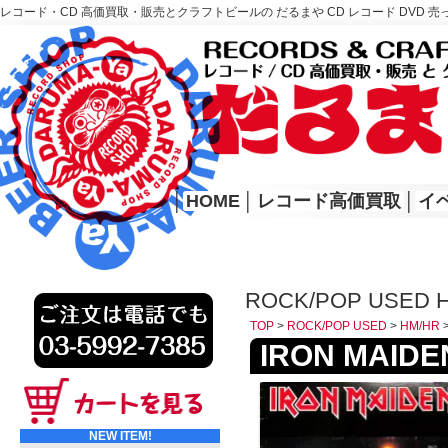
レコード・CD 高価買取・販売とクラフトビールの だるまや CD レコード DVD 売
レコード高価買取はこちら
HOME
│
HOME
│
レコード高価買取
│
イ
ROCK/POP USED 
TOP
>
ROCK/POP USED
>
HM/HR
IRON MAIDEN 
NEW ITEM!