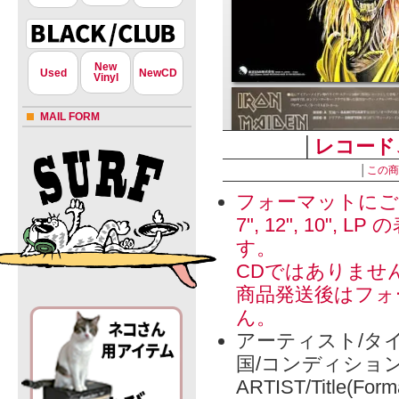
New
Used
NewCD
Vinyl
MAIL FORM
│
レコード
│
この商
フォーマットにご
7", 12", 1
す。
CDではありませ
商品発送後はフォ
ん。
アーティスト/タイ
国/コンディショ
ARTIST/Title(Form