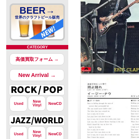
BEER→
世界のクラフトビール販売
CATEGORY
高価買取フォーム →
New Arrival →
New
Used
NewCD
Vinyl
New
Used
NewCD
Vinyl