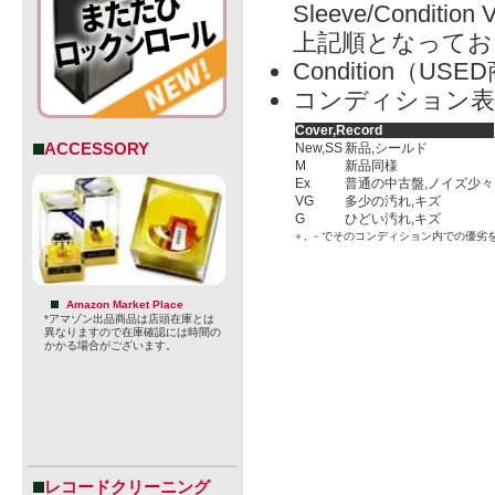
Sleeve/Condition 
上記順となってお
Condition（
コンディション表
Cover,Record
ACCESSORY
New,SS
新品,シールド
M
新品同様
Ex
普通の中古盤,ノイズ少々
VG
多少の汚れ,キズ
G
ひどい汚れ,キズ
＋, －でそのコンディション内での優劣
Amazon Market Place
*アマゾン出品商品は店頭在庫とは
異なりますので在庫確認には時間の
かかる場合がございます。
レコードクリーニング