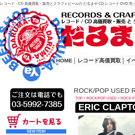
レコード・CD 高価買取・販売とクラフトビールの だるまや CD レコード DVD 売
レコード高価買取はこちら
HOME
│
HOME
│
レコード高価買取
│
イ
ROCK/POP USED 
TOP
>
ROCK/POP USED
>
ROCK-P
ERIC CLAPTON
NEW ITEM!