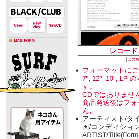
New
Used
NewCD
Vinyl
MAIL FORM
│
レコード
│
この商
フォーマットにご
7", 12", 1
す。
CDではありませ
商品発送後はフォ
ん。
アーティスト/タイ
国/コンディショ
ARTIST/Title(Form