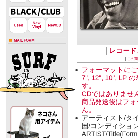
New
Used
NewCD
Vinyl
MAIL FORM
│
レコード
│
この商
フォーマットにご
7", 12", 1
す。
CDではありませ
商品発送後はフォ
ん。
アーティスト/タイ
国/コンディショ
ARTIST/Title(Form