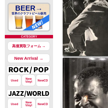
BEER→
世界のクラフトビール販売
CATEGORY
高価買取フォーム →
New Arrival →
New
Used
NewCD
Vinyl
New
Used
NewCD
Vinyl