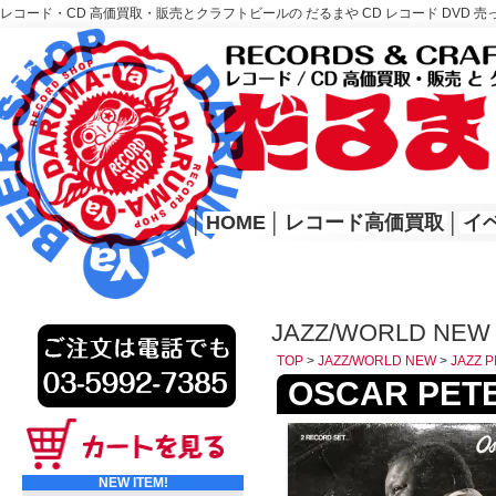
レコード・CD 高価買取・販売とクラフトビールの だるまや CD レコード DVD 売
レコード高価買取はこちら
HOME
│
HOME
│
レコード高価買取
│
イ
JAZZ/WORLD NEW 
TOP
>
JAZZ/WORLD NEW
>
JAZZ P
OSCAR PETER
NEW ITEM!