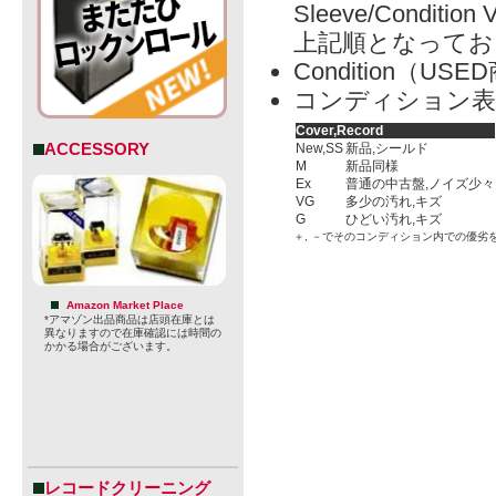
Sleeve/Condition 
上記順となってお
Condition（
コンディション表
Cover,Record
ACCESSORY
New,SS
新品,シールド
M
新品同様
Ex
普通の中古盤,ノイズ少々
VG
多少の汚れ,キズ
G
ひどい汚れ,キズ
＋, －でそのコンディション内での優劣
Amazon Market Place
*アマゾン出品商品は店頭在庫とは
異なりますので在庫確認には時間の
かかる場合がございます。
レコードクリーニング