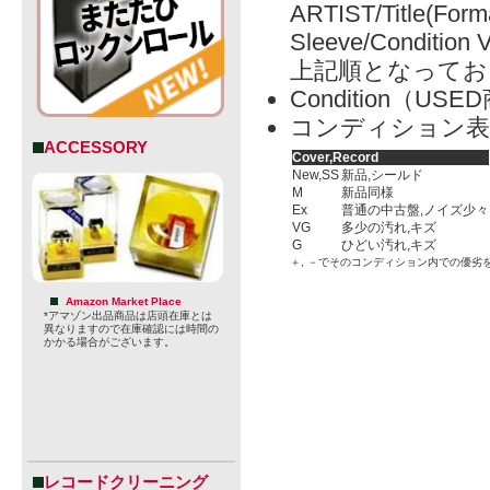
ARTIST/Title(Form
Sleeve/Condition 
上記順となってお
Condition（
コンディション表
ACCESSORY
Cover,Record
New,SS
新品,シールド
M
新品同様
Ex
普通の中古盤,ノイズ少々
VG
多少の汚れ,キズ
G
ひどい汚れ,キズ
＋, －でそのコンディション内での優劣
Amazon Market Place
*アマゾン出品商品は店頭在庫とは
異なりますので在庫確認には時間の
かかる場合がございます。
レコードクリーニング