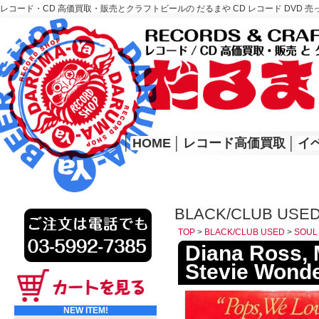
レコード・CD 高価買取・販売とクラフトビールの だるまや CD レコード DVD 売
レコード高価買取はこちら
HOME
│
HOME
│
レコード高価買取
│
イ
BLACK/CLUB USE
TOP
>
BLACK/CLUB USED
>
SOUL
Diana Ross,
Stevie Wonde
NEW ITEM!