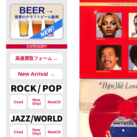
BEER→
世界のクラフトビール販売
CATEGORY
高価買取フォーム →
New Arrival →
New
Used
NewCD
Vinyl
New
Used
NewCD
Vinyl