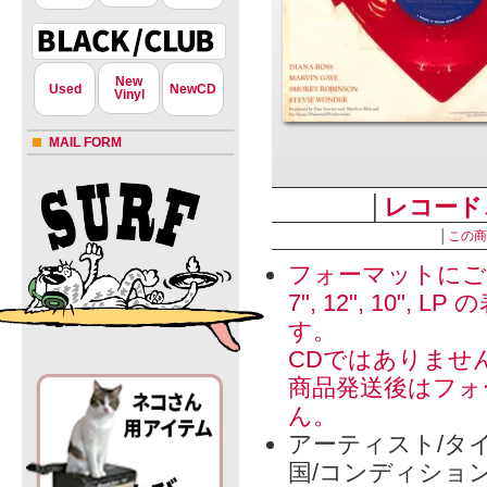
New
Used
NewCD
Vinyl
MAIL FORM
│
レコード
│
この商
フォーマットにご
7", 12", 1
す。
CDではありませ
商品発送後はフォ
ん。
アーティスト/タイ
国/コンディショ