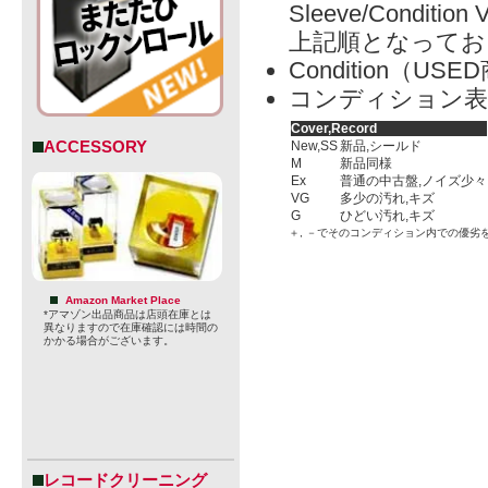
Sleeve/Condition 
上記順となってお
Condition（
コンディション表
Cover,Record
ACCESSORY
New,SS
新品,シールド
M
新品同様
Ex
普通の中古盤,ノイズ少々
VG
多少の汚れ,キズ
G
ひどい汚れ,キズ
＋, －でそのコンディション内での優劣
Amazon Market Place
*アマゾン出品商品は店頭在庫とは
異なりますので在庫確認には時間の
かかる場合がございます。
レコードクリーニング