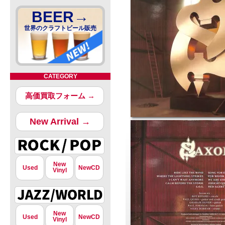
BEER→
世界のクラフトビール販売
CATEGORY
高価買取フォーム →
New Arrival →
New
Used
NewCD
Vinyl
New
Used
NewCD
Vinyl