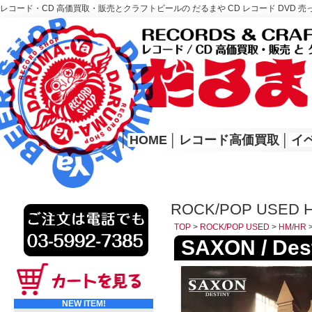
レコード・CD 高価買取・販売とクラフトビールの だるまや CD レコード DVD 売
レコード高価買取はこちら
HOME
│
HOME
│
レコード高価買取
│
イ
ROCK/POP USED 
TOP
>
ROCK/POP USED
>
HM/HR
SAXON / Des
NEW ITEM!