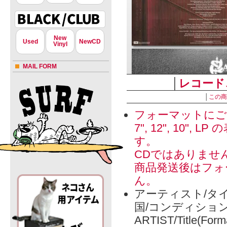
New
Used
NewCD
Vinyl
MAIL FORM
│
レコード
│
この商
フォーマットにご
7", 12", 1
す。
CDではありませ
商品発送後はフォ
ん。
アーティスト/タイ
国/コンディショ
ARTIST/Title(Form