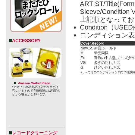
ARTIST/Title(Form
Sleeve/Condition 
上記順となってお
Condition（
コンディション表
ACCESSORY
Cover,Record
New,SS
新品,シールド
M
新品同様
Ex
普通の中古盤,ノイズ少々
VG
多少の汚れ,キズ
G
ひどい汚れ,キズ
＋, －でそのコンディション内での優劣
Amazon Market Place
*アマゾン出品商品は店頭在庫とは
異なりますので在庫確認には時間の
かかる場合がございます。
レコードクリーニング