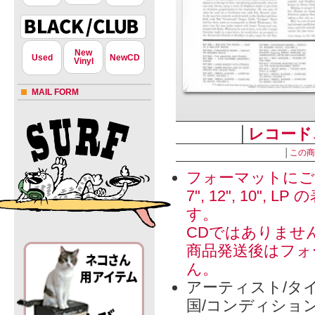
New
Used
NewCD
Vinyl
MAIL FORM
│
レコード
│
この商
フォーマットにご
7", 12", 1
す。
CDではありませ
商品発送後はフォ
ん。
アーティスト/タイ
国/コンディショ