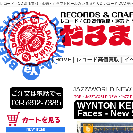
レコード・CD 高価買取・販売とクラフトビールの だるまや CD レコード DVD 売
レコード高価買取はこちら
HOME
│
HOME
│
レコード高価買取
│
イ
JAZZ/WORLD NEW 
TOP
>
JAZZ/WORLD NEW
>
JAZZ P
WYNTON KELLY
Faces - New 
NEW ITEM!