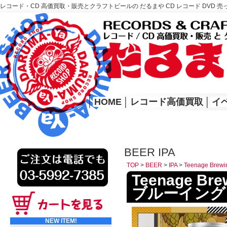
レコード・CD 高価買取・販売とクラフトビールの だるまや CD レコード DVD 売
レコード高価買取はこちら
HOME
│
HOME
│
レコード高価買取
│
イ
BEER IPA
TOP
>
BEER
>
IPA
>
Teenage Br
Teenage Br
ブルーイング
NEW ITEM!