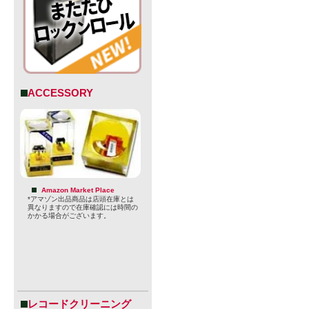
ACCESSORY
Amazon Market Place
*アマゾン出品商品は店頭在庫とは
Citra、Citra
異なりますので在庫確認には時間の
かかる場合がございます。
Simcoe、Supe
・ブリュワリー：
・スタイル：D
・内容量：50
レコードクリーニング