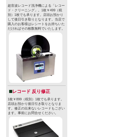
・容器：CA
超音波レコード洗浄機による「レコー
ド・クリーニング」。1枚￥499（税
別）1枚でも承ります。店頭お預かり
・JAN：4573
して後日引き取りとなります。当店で
購入のお客様はレシートをお持ちいた
・賞味期限：20
だければその枚数無料でいたします。
※商品デザ
る場合がご
さい。
※法律により
止されてお
レコード 反り修正
付けられて
1枚￥899（税別）1枚でも承ります。
店頭お預かり後日引き取りとなりま
す。修正の出来ないレコードもござい
ます。事前にお問合せください。
★【ティーン