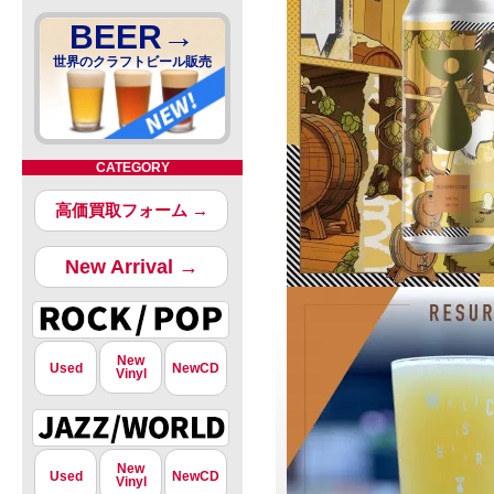
BEER→
世界のクラフトビール販売
CATEGORY
高価買取フォーム →
New Arrival →
New
Used
NewCD
Vinyl
New
Used
NewCD
Vinyl