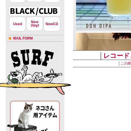
New
Used
NewCD
Vinyl
MAIL FORM
│
レコード
│
この商