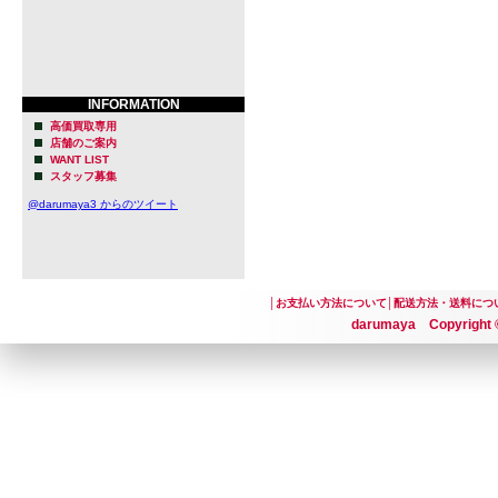
撃、大袈裟
らい力のあ
ています。
INFORMATION
高価買取専用
店舗のご案内
10代の頃の
WANT LIST
スタッフ募集
で現代的か
@darumaya3 からのツイート
ルなクラフ
IPA、Hazy
│
お支払い方法について
│
配送方法・送料につ
たビールな
darumaya Copyright ©
うな、振り
に、普遍的
スナーやペ
新しい驚き