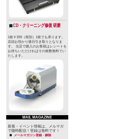
音楽家、森大
県ときがわ
良い音楽（
CD・クリーニング修復 研磨
その日の気
1枚￥399（税別）1枚でも承ります。
店頭お預かり後日引き取りとなりま
が違ったり
す。 当店で購入のお客様はレシートを
お持ちいただければその枚数無料でい
たします。
や面白さ。
音楽とビー
ります。
音楽に人の
に、ビール
だってでき
MAIL MAGAZINE
音楽で培っ
新着・イベント情報は、メルマガ
あったなん
で随時配信！登録は無料です！
メールマガジン登録・解除