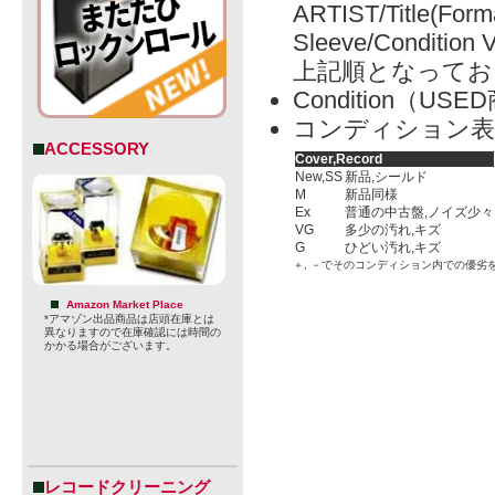
ARTIST/Title(Form
Sleeve/Condition 
上記順となってお
Condition（
コンディション表
ACCESSORY
Cover,Record
New,SS
新品,シールド
M
新品同様
Ex
普通の中古盤,ノイズ少々
VG
多少の汚れ,キズ
G
ひどい汚れ,キズ
＋, －でそのコンディション内での優劣
Amazon Market Place
*アマゾン出品商品は店頭在庫とは
異なりますので在庫確認には時間の
かかる場合がございます。
レコードクリーニング