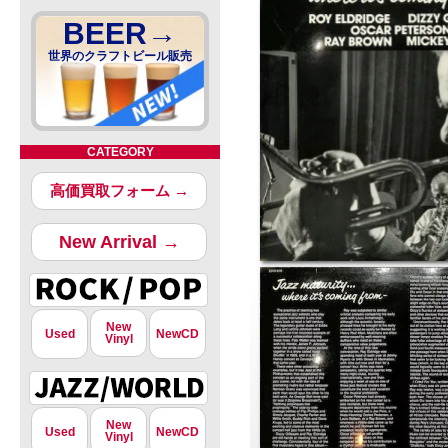
BEER→
世界のクラフトビール販売
CATEGORY
高価買取フォーム →
New Arrival →
New
Used
NewCD
Vinyl
New
Used
NewCD
Vinyl