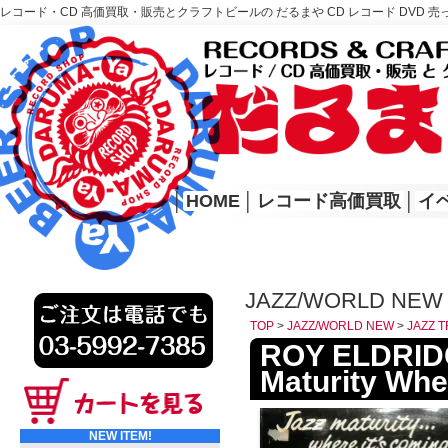
レコード・CD 高価買取・販売とクラフトビールの だるまや CD レコード DVD 売
レコード高価買取はこちら
HOME
│
HOME
│
レコード高価買取
│
イ
JAZZ/WORLD NEW
TOP
>
JAZZ/WORLD NEW
>
JAZZ 
ROY ELDRIDG
Maturity Whe
NEW ITEM!