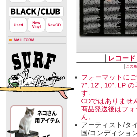
New
Used
NewCD
Vinyl
MAIL FORM
│
レコード
│
この商
フォーマットにご
7", 12", 1
す。
CDではありませ
商品発送後はフォ
ん。
アーティスト/タイ
国/コンディショ