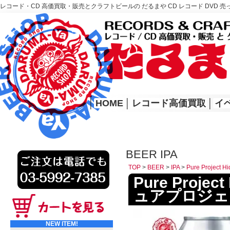
レコード・CD 高価買取・販売とクラフトビールの だるまや CD レコード DVD 売
レコード高価買取はこちら
HOME
│
HOME
│
レコード高価買取
│
イ
BEER IPA
TOP
>
BEER
>
IPA
>
Pure Projec
Pure Projec
ュアプロジェ
NEW ITEM!