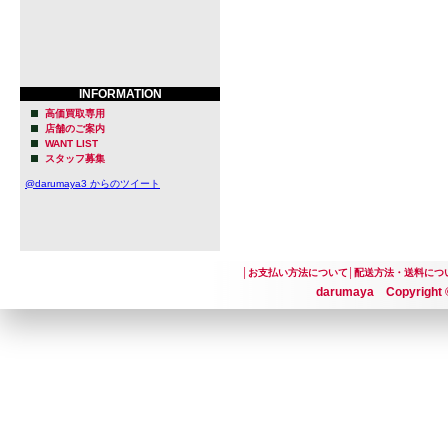
交を深めて
ンとマット
クラフトビ
INFORMATION
めて長期休
高価買取専用
店舗のご案内
グルの中に
WANT LIST
スタッフ募集
イングカン
@darumaya3 からのツイート
します。
テーマは「
│
お支払い方法について
│
配送方法・送料につ
境に配慮し
darumaya Copyright ©
クラフトビ
ついてのス
指しました
醸造を始めて