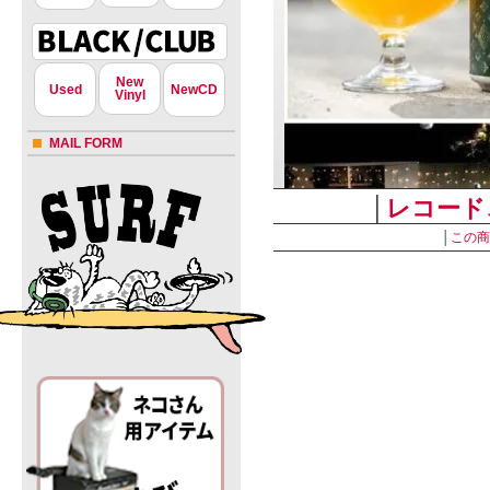
New
Used
NewCD
Vinyl
MAIL FORM
│
レコード
│
この商