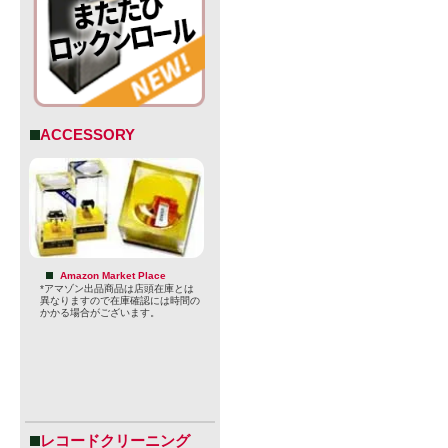
ACCESSORY
Amazon Market Place
*アマゾン出品商品は店頭在庫とは
・創業者： 
異なりますので在庫確認には時間の
かかる場合がございます。
バー
・サンディエ
・1% for The
レコードクリーニング