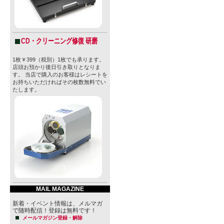
飲めばその
な美しいク
を博し、GA
CD・クリーニング修復 研磨
ンペでも受
1枚￥399（税別）1枚でも承ります。
店頭お預かり後日引き取りとなりま
サンディエ
す。 当店で購入のお客様はレシートを
お持ちいただければその枚数無料でい
たします。
貴重なブリ
ぜひお試し
■「PURA 
体現
Pure Pr
MAIL MAGAZINE
コスタリカ
新着・イベント情報は、メルマガ
サンディエ
で随時配信！登録は無料です！
メールマガジン登録・解除