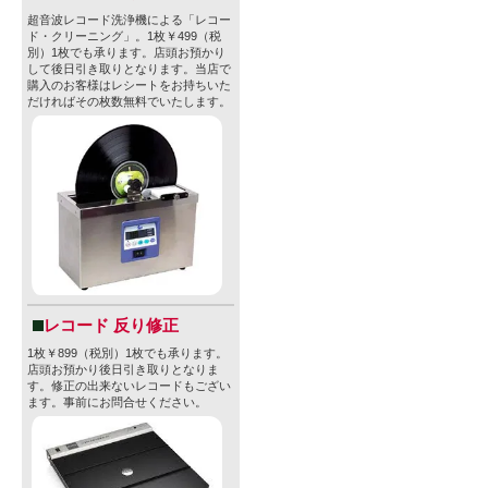
■素晴らしい
超音波レコード洗浄機による「レコー
ド・クリーニング」。1枚￥499（税
別）1枚でも承ります。店頭お預かり
貫く
して後日引き取りとなります。当店で
購入のお客様はレシートをお持ちいた
「Pura V
だければその枚数無料でいたします。
もと、地元の
力、そして
を造るブリ
材料の調達
こと、タッ
で、ありとあら
レコード 反り修正
わりが詰め
1枚￥899（税別）1枚でも承ります。
店頭お預かり後日引き取りとなりま
す。修正の出来ないレコードもござい
全ての缶・
ます。事前にお問合せください。
は「素晴ら
まったビー