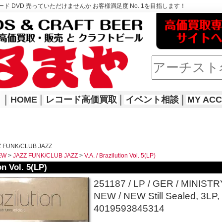
ド DVD 売っていただけませんか お客様満足度 No. 1を目指します！
│
HOME
│
レコード高価買取
│
イベント相談
│
MY AC
 FUNK/CLUB JAZZ
EW
>
JAZZ FUNK/CLUB JAZZ
>
V.A. / Brazilution Vol. 5(LP)
on Vol. 5(LP)
251187 / LP / GER / MINIST
NEW / NEW Still Seale
4019593845314