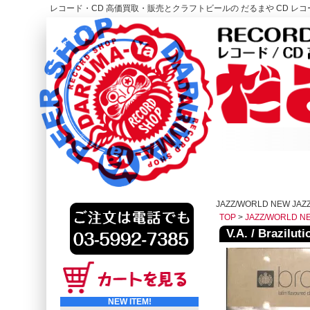
レコード・CD 高価買取・販売とクラフトビールの だるまや CD レコー
レコード高価買取はこちら
HOME
JAZZ/WORLD NEW JAZZ
TOP
>
JAZZ/WORLD N
V.A. / Braziluti
NEW ITEM!