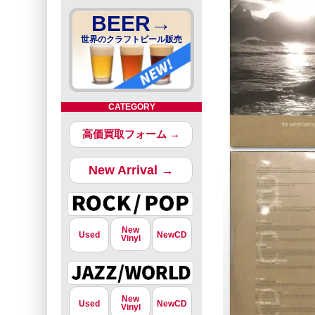
BEER→
世界のクラフトビール販売
CATEGORY
高価買取フォーム →
New Arrival →
New
Used
NewCD
Vinyl
New
Used
NewCD
Vinyl