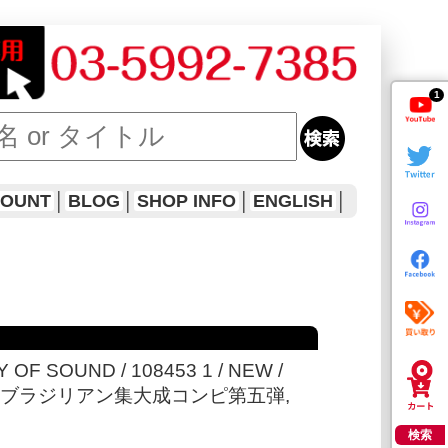
1
COUNT
│
BLOG
│
SHOP INFO
│
ENGLISH
│
RY OF SOUND / 108453 1 / NEW /
d, 3LP, ブラジリアン集大成コンピ第五弾,
検索