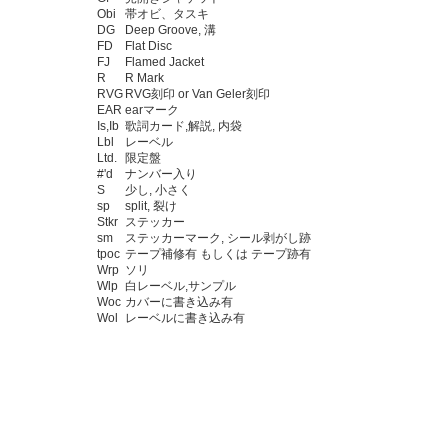
Obi
帯オビ、タスキ
DG
Deep Groove, 溝
FD
Flat Disc
FJ
Flamed Jacket
R
R Mark
RVG
RVG刻印 or Van Geler刻印
EAR
earマーク
Is,Ib
歌詞カード,解説, 内袋
Lbl
レーベル
Ltd.
限定盤
#'d
ナンバー入り
S
少し, 小さく
sp
split, 裂け
Stkr
ステッカー
sm
ステッカーマーク, シール剥がし跡
tpoc
テープ補修有 もしくは テープ跡有
Wrp
ソリ
Wlp
白レーベル,サンプル
Woc
カバーに書き込み有
Wol
レーベルに書き込み有