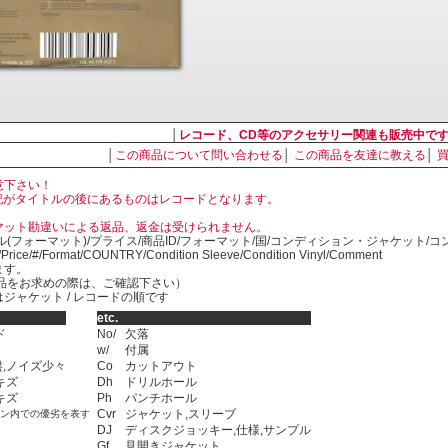
│
レコード、CD等のアクセサリー関連も販売中で
│
この商品について問い合わせる
│
この商品を友達に教える
│
意下さい！
, LP の表記がタイトルの後にあるものはレコードとなります。
マット勘違いによる返品、返金は受けられません。
ル(フォーマット)/プライス/商品ID/フォーマット/国/コンディション・ジャケット/
)/Price/#/Format/COUNTRY/Condition Sleeve/Condition Vinyl/Comment
ます。
SED商品をお求めの際は、ご確認下さい）
ジャケット / レコードの順です
etc.
ド
No/
欠落
w/
付属
,ノイズ少々
Co
カットアウト
キズ
Dh
ドリルホール
キズ
Ph
パンチホール
Cvr
ジャケット,スリーブ
ョン内での優劣を表す
DJ
ディスクジョッキー,仕様,サンプル
Gf
見開きジャケット