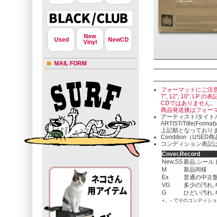
New
Used
NewCD
Vinyl
MAIL FORM
フォーマットにご注
7", 12", 10"
CDではありません。
商品発送後はフォー
アーティスト/タイト
ARTIST/Title(Format
上記順となっており
Condition（U
コンディション表記は
Cover,Record
New,SS
新品,シール
M
新品同様
Ex
普通の中古盤
VG
多少の汚れ,
G
ひどい汚れ,
＋, －でそのコンディシ