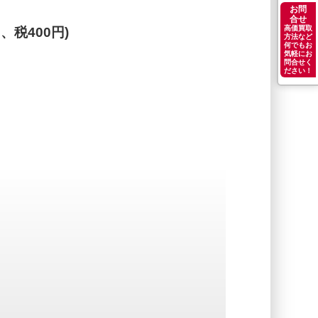
お問
合せ
高価買取
円、税400円)
方法など
何でもお
気軽にお
問合せく
ださい！