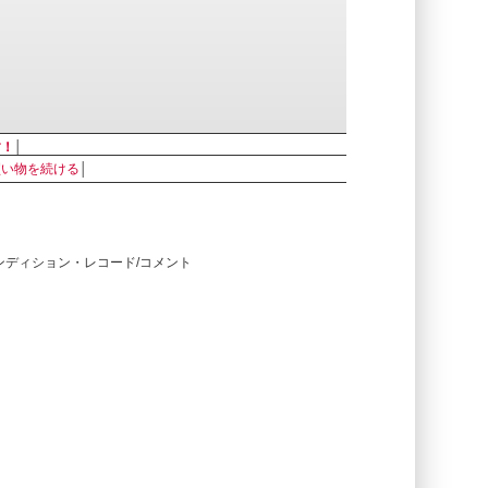
す！
│
買い物を続ける
│
コンディション・レコード/コメント